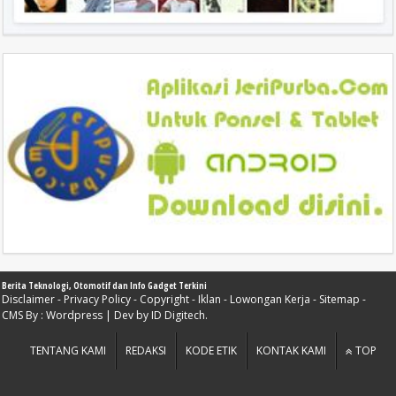
Berita Teknologi, Otomotif dan Info Gadget Terkini
Disclaimer
-
Privacy Policy
-
Copyright
-
Iklan
-
Lowongan Kerja
-
Sitemap
-
CMS By :
Wordpress
| Dev by
ID Digitech
.
TENTANG KAMI
REDAKSI
KODE ETIK
KONTAK KAMI
TOP