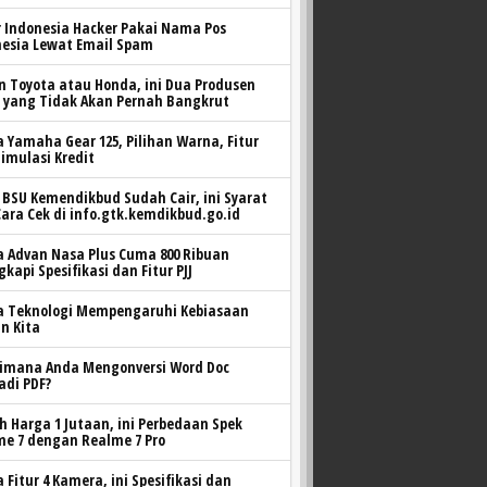
 Indonesia Hacker Pakai Nama Pos
nesia Lewat Email Spam
n Toyota atau Honda, ini Dua Produsen
l yang Tidak Akan Pernah Bangkrut
 Yamaha Gear 125, Pilihan Warna, Fitur
imulasi Kredit
BSU Kemendikbud Sudah Cair, ini Syarat
ara Cek di info.gtk.kemdikbud.go.id
a Advan Nasa Plus Cuma 800 Ribuan
gkapi Spesifikasi dan Fitur PJJ
ra Teknologi Mempengaruhi Kebiasaan
n Kita
imana Anda Mengonversi Word Doc
adi PDF?
ih Harga 1 Jutaan, ini Perbedaan Spek
me 7 dengan Realme 7 Pro
 Fitur 4 Kamera, ini Spesifikasi dan