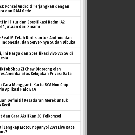
S23: Ponsel Android Terjangkau dengan
ra dan RAM Gede
ti ini Fitur dan Spesifikasi Redmi A2
l 1 Jutaan dari Xioami
Seal M Telah Dirilis untuk Android dan
i Indonesia, dan Server-nya Sudah Dibuka
, ini Harga dan Spesifikasi vivo V27 5G di
nesia
ikTok Shou Zi Chew Didorong oleh
es Amerika atas Kebijakan Privasi Data
i Cara Mengganti Kartu BCA Non Chip
via Aplikasi Halo BCA
uan Definitif Kesadaran Merek untuk
s Kecil
t dan Cara Aktifkan 5G Telkomsel
l Lengkap MotoGP Spanyol 2021 Live Race
ans7