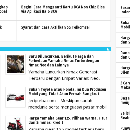
ngkap
Begini Cara Mengganti Kartu BCA Non Chip Bisa
Sasar
obal
via Aplikasi Halo BCA
Indo
Buka
Mobi
k
Syarat dan Cara Aktifkan 5G Telkomsel
Harga
dan S
Dana 
Baru Diluncurkan, Berikut Harga dan
dan C
Perbedaan Yamaha Nmax Turbo dengan
Nmax Neo dan Lainnya
Harg
Yamaha Luncurkan Nmax Generasi
Dilen
Terbaru dengan Empat Varian: Neo,
5 Ca
Maka
Bukan Toyota atau Honda, ini Dua Produsen
Mobil yang Tidak Akan Pernah Bangkrut
Baga
Jeripurba.com – Meskipun sudah
menj
mendunia serta menguasai pasar mobil
Selis
Real
Harga Yamaha Gear 125, Pilihan Warna, Fitur
dan Simulasi Kredit
Punya
Yamaha Gear 125 model terbaru baru