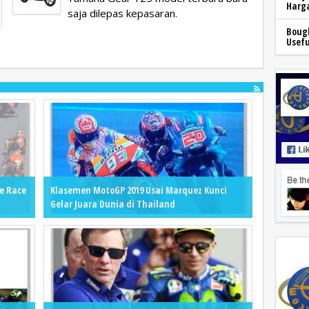
Harga
saja dilepas kepasaran.
Bough
Usefu
e Race
Klasemen MotoGP 2019 Usai Marquez Kunci
Gelar Juara Dunia di Thailand