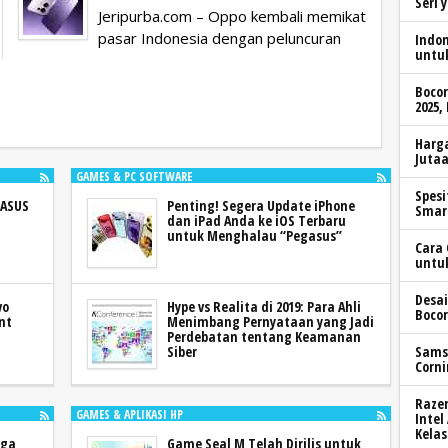
Seri 
Jeripurba.com – Oppo kembali memikat
pasar Indonesia dengan peluncuran
Indo
untu
Boco
2025,
Harga
Jutaa
GAMES & PC SOFTWARE
Spesi
 ASUS
Penting! Segera Update iPhone
Smar
dan iPad Anda ke iOS Terbaru
untuk Menghalau “Pegasus”
Cara 
untu
Desai
vo
Hype vs Realita di 2019: Para Ahli
Bocor
nt
Menimbang Pernyataan yang Jadi
Perdebatan tentang Keamanan
Sams
Siber
Corni
Razer
GAMES & APLIKASI HP
Intel
Kelas
rga
Game Seal M Telah Dirilis untuk