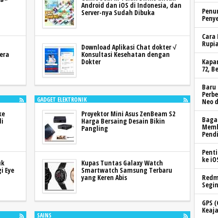
Android dan iOS di Indonesia, dan
Penur
Server-nya Sudah Dibuka
Peny
Cara
Rupia
Download Aplikasi Chat dokter √
era
Konsultasi Kesehatan dengan
Kapa
Dokter
72, B
Baru 
Perb
GADGET ELEKTRONIK
Neo 
ke
Proyektor Mini Asus ZenBeam S2
Baga
di
Harga Bersaing Desain Bikin
Memb
Pangling
Pend
Penti
ke i
uk
Kupas Tuntas Galaxy Watch
i Eye
Smartwatch Samsung Terbaru
Redm
yang Keren Abis
Segin
GPS (
Keaja
SAINS