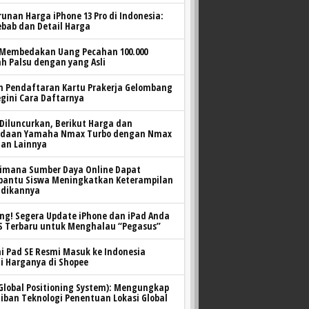
unan Harga iPhone 13 Pro di Indonesia:
ebab dan Detail Harga
 Membedakan Uang Pecahan 100.000
h Palsu dengan yang Asli
n Pendaftaran Kartu Prakerja Gelombang
egini Cara Daftarnya
Diluncurkan, Berikut Harga dan
edaan Yamaha Nmax Turbo dengan Nmax
dan Lainnya
imana Sumber Daya Online Dapat
antu Siswa Meningkatkan Keterampilan
idikannya
ng! Segera Update iPhone dan iPad Anda
OS Terbaru untuk Menghalau “Pegasus”
i Pad SE Resmi Masuk ke Indonesia
i Harganya di Shopee
Global Positioning System): Mengungkap
iban Teknologi Penentuan Lokasi Global