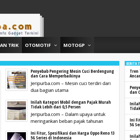
DAN TRIK
OTOMOTIF
MOTOGP
BERITA 
Penyebab Pengering Mesin Cuci Berdengung
Tren 
dan Cara Memperbaikinya
Anca
Jeripurba.com – Mesin cuci terdiri dari
Peny
dua bagian utama
dan 
Inilah Kategori Mobil dengan Pajak Murah
Inila
Tidak Lebih dari 0,5 Persen
Tidak
Jeripurba.com – Dalam upaya untuk
Ini F
meringankan beban pajak tahunan
5G Se
Ini Fitur, Spesifikasi dan Harga Oppo Reno 13
Inila
5G Series di Indonesia