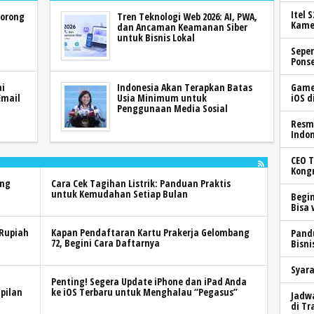
Itel 
dorong
Tren Teknologi Web 2026: AI, PWA,
Kame
dan Ancaman Keamanan Siber
untuk Bisnis Lokal
Seper
Ponse
Game 
ai
Indonesia Akan Terapkan Batas
iOS d
Email
Usia Minimum untuk
Penggunaan Media Sosial
Resmi
Indo
CEO T
Kongr
ung
Cara Cek Tagihan Listrik: Panduan Praktis
untuk Kemudahan Setiap Bulan
Begin
Bisa 
 Rupiah
Kapan Pendaftaran Kartu Prakerja Gelombang
Pand
72, Begini Cara Daftarnya
Bisni
Syara
Penting! Segera Update iPhone dan iPad Anda
pilan
ke iOS Terbaru untuk Menghalau “Pegasus”
Jadwa
di Tr