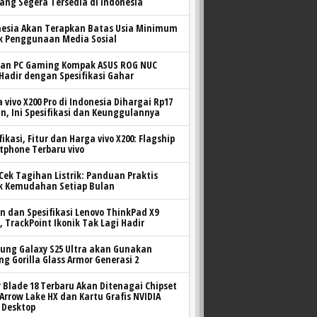
yang Segera Tersedia di Indonesia
nesia Akan Terapkan Batas Usia Minimum
k Penggunaan Media Sosial
ran PC Gaming Kompak ASUS ROG NUC
 Hadir dengan Spesifikasi Gahar
 vivo X200 Pro di Indonesia Dihargai Rp17
n, Ini Spesifikasi dan Keunggulannya
fikasi, Fitur dan Harga vivo X200: Flagship
tphone Terbaru vivo
Cek Tagihan Listrik: Panduan Praktis
k Kemudahan Setiap Bulan
n dan Spesifikasi Lenovo ThinkPad X9
, TrackPoint Ikonik Tak Lagi Hadir
ung Galaxy S25 Ultra akan Gunakan
ng Gorilla Glass Armor Generasi 2
 Blade 18 Terbaru Akan Ditenagai Chipset
 Arrow Lake HX dan Kartu Grafis NVIDIA
 Desktop