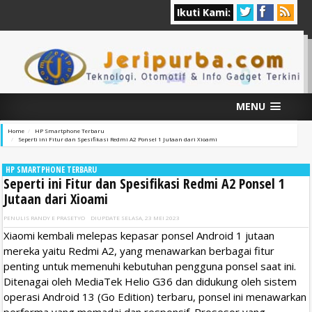
Ikuti Kami:
MENU
Home
HP Smartphone Terbaru
Seperti ini Fitur dan Spesifikasi Redmi A2 Ponsel 1 Jutaan dari Xioami
HP SMARTPHONE TERBARU
Seperti ini Fitur dan Spesifikasi Redmi A2 Ponsel 1
Jutaan dari Xioami
PENULIS
RANDY E PRASETYO
DIUPDATE
SELASA, 23 MEI 2023
Xiaomi kembali melepas kepasar ponsel Android 1 jutaan
mereka yaitu Redmi A2, yang menawarkan berbagai fitur
penting untuk memenuhi kebutuhan pengguna ponsel saat ini.
Ditenagai oleh MediaTek Helio G36 dan didukung oleh sistem
operasi Android 13 (Go Edition) terbaru, ponsel ini menawarkan
performa yang memadai dan responsif. Prosesor yang