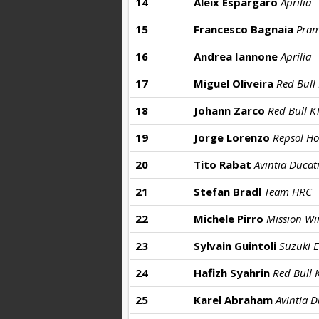
14
Aleix Espargaro
Aprilia
15
Francesco Bagnaia
Pram
16
Andrea Iannone
Aprilia
17
Miguel Oliveira
Red Bull
18
Johann Zarco
Red Bull 
19
Jorge Lorenzo
Repsol H
20
Tito Rabat
Avintia Ducat
21
Stefan Bradl
Team HRC
22
Michele Pirro
Mission Wi
23
Sylvain Guintoli
Suzuki E
24
Hafizh Syahrin
Red Bull 
25
Karel Abraham
Avintia D