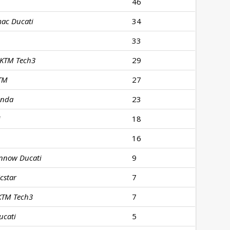
46
ac Ducati
34
33
 KTM Tech3
29
KTM
27
onda
23
i
18
16
nnow Ducati
9
cstar
7
KTM Tech3
7
ucati
5