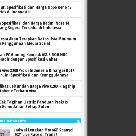
itur, Spesifikasi dan Harga Oppo Reno 13
ries di Indonesia
h Spesifikasi dan Harga Redmi Note 14
yang Segera Tersedia di Indonesia
nesia Akan Terapkan Batas Usia Minimum
k Penggunaan Media Sosial
ran PC Gaming Kompak ASUS ROG NUC
 Hadir dengan Spesifikasi Gahar
 vivo X200 Pro di Indonesia Dihargai Rp17
n, Ini Spesifikasi dan Keunggulannya
fikasi, Fitur dan Harga vivo X200: Flagship
tphone Terbaru vivo
Cek Tagihan Listrik: Panduan Praktis
k Kemudahan Setiap Bulan
MOTOGP LAINNYA
Jadwal Lengkap MotoGP Spanyol
2021 Live Race di Trans7