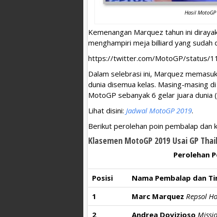
Hasil MotoGP 
Kemenangan Marquez tahun ini dirayaka
menghampiri meja billiard yang sudah 
https://twitter.com/MotoGP/status
Dalam selebrasi ini, Marquez memasukk
dunia disemua kelas. Masing-masing di
MotoGP sebanyak 6 gelar juara dunia 
Lihat disini:
Jadwal MotoGP 2019
.
Berikut perolehan poin pembalap dan
Klasemen MotoGP 2019 Usai GP Thai
Perolehan 
Posisi
Nama Pembalap dan T
1
Marc Marquez
Repsol H
2
Andrea Dovizioso
Missi