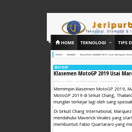
HOME
TEKNOLOGI
TIPS 
Home
MotoGP
Klasemen MotoGP 2019 Usai Marquez Kunci
MOTOGP
Klasemen MotoGP 2019 Usai Marqu
PENULIS
IKRAM
DIUPDATE
MINGGU, 6 OKTOBER 2019
Memimpin klasemen MotoGP 2019, Marc
MotoGP 2019 di Sirkuit Chang, Thailan
mungkin terkejar lagi oleh sang spesial
Di Sirkuit Chang International, Marque
mendahului Maverick Vinales yang star
membuntuti Fabio Quartararo yang me