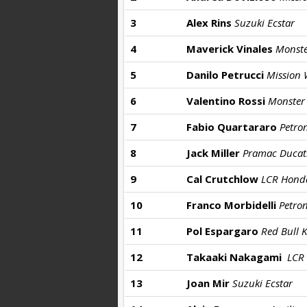
3
Alex Rins
Suzuki Ecstar
4
Maverick Vinales
Monst
5
Danilo Petrucci
Mission
6
Valentino Rossi
Monster
7
Fabio Quartararo
Petro
8
Jack Miller
Pramac Ducat
9
Cal Crutchlow
LCR Hond
10
Franco Morbidelli
Petro
11
Pol Espargaro
Red Bull 
12
Takaaki Nakagami
LCR
13
Joan Mir
Suzuki Ecstar