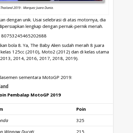
Thailand 2019 : Marquez Juara Dunia
.
n dengan unik. Usai selebrasi di atas motornya, dia
dipersiapkan lengkap dengan pernak-pernik meriah.
/1180753245465202688
an bola 8. Ya, The Baby Alien sudah meraih 8 juara
 kelas 125cc (2010), Moto2 (2012) dan di kelas utama
(2013, 2014, 2016, 2017, 2018, 2019).
 klasemen sementara MotoGP 2019:
land
Poin Pembalap MotoGP 2019
im
Poin
onda
325
on Winnow Ducati
215