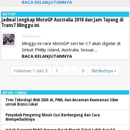
BACA KELANJUTANNYA
MOTOGP
Jadwal Lengkap MotoGP Australia 2018 dan Jam Tayang di
Trans7 Minggu ini
JERIPURBA.COM
Minggu ini race MotoGP seri ke-17 akan digelar di
Sirkuit Phillip Island, Australia. Sesuai ...
BACA KELANJUTANNYA
Halaman 1 dari 3:
1
.
.
3
Berikutnya »
ARTIKEL TERBARU
Tren Teknologi Web 2026: AI, PWA, dan Ancaman Keamanan Siber
untuk Bisnis Lokal
Penyebab Pengering Mesin Cuci Berdengung dan Cara
Memperbaikinya
Inilah Kategori Mobil dengan Pajak Murah Tidak Lebih dari 0,5