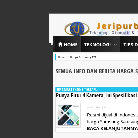
HOME
TEKNOLOGI
TIPS 
Home
Harga Samsung A71
SEMUA INFO DAN BERITA HARGA 
HP SMARTPHONE TERBARU
Punya Fitur 4 Kamera, ini Spesifika
JERIPURBA.COM
Resmi dijual di Indones
harga Samsung Samsung 
BACA KELANJUTANNY