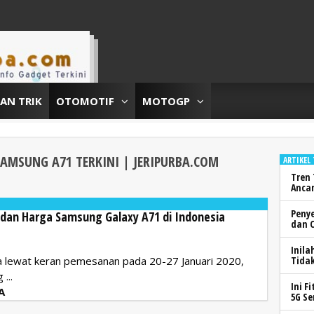
DAN TRIK
OTOMOTIF
MOTOGP
SAMSUNG A71
TERKINI | JERIPURBA.COM
ARTIKEL
Tren 
Anca
Peny
si dan Harga Samsung Galaxy A71 di Indonesia
dan 
Inila
ia lewat keran pemesanan pada 20-27 Januari 2020,
Tidak
...
Ini F
A
5G Se