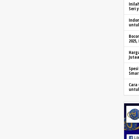
Inila
Seri 
Indo
untu
Boco
2025,
Harga
Jutaa
Spesi
Smar
Cara 
untu