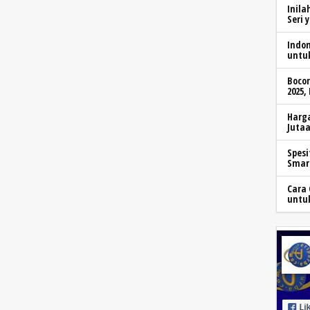
Inila
Seri 
Indo
untu
Boco
2025,
Harga
Jutaa
Spesi
Smar
Cara 
untu