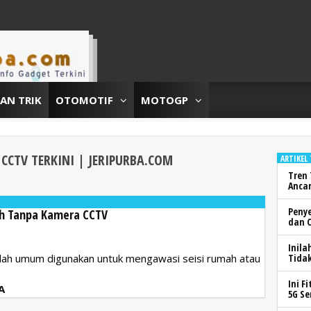
DAN TRIK
OTOMOTIF
MOTOGP
 CCTV
TERKINI | JERIPURBA.COM
ARTIKEL
Tren 
Anca
Peny
ah Tanpa Kamera CCTV
dan 
Inila
udah umum digunakan untuk mengawasi seisi rumah atau
Tidak
Ini F
A
5G Se