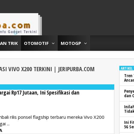
DAN TRIK
OTOMOTIF
MOTOGP
ASI VIVO X200
TERKINI | JERIPURBA.COM
ARTIKEL
Tren 
Anca
Peny
rgai Rp17 Jutaan, Ini Spesifikasi dan
dan 
Inila
Tidak
bali rilis ponsel flagship terbaru mereka Vivo X200
Ini F
i ...
5G Se
A