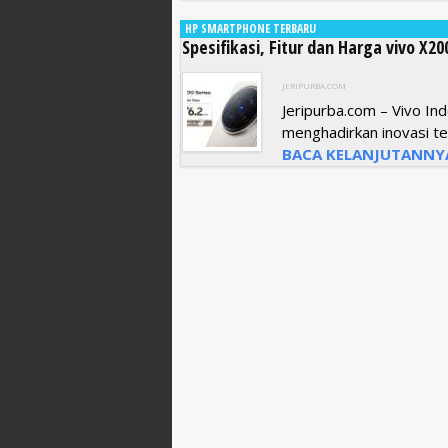
HP SMARTPHONE TERBARU
Spesifikasi, Fitur dan Harga vivo X2
JERIPURBA.COM
Jeripurba.com – Vivo I
menghadirkan inovasi te
BACA KELANJUTANNY