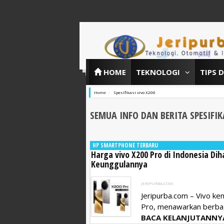
HOME
TEKNOLOGI
TIPS 
Home
Spesifikasi vivo X200
SEMUA INFO DAN BERITA SPESIFIK
HP SMARTPHONE TERBARU
Harga vivo X200 Pro di Indonesia Diha
Keunggulannya
JERIPURBA.COM
Jeripurba.com – Vivo kem
Pro, menawarkan berbaga
BACA KELANJUTANNY