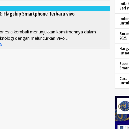
Inila
Seri 
00: Flagship Smartphone Terbaru vivo
Indo
untu
ndonesia kembali menunjukkan komitmennya dalam
Boco
knologi dengan meluncurkan Vivo ...
2025,
A
Harga
Jutaa
Spesi
Smar
Cara 
untu