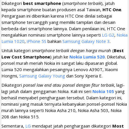
Dikategori
best smartphone
(
smartphone terbaik
), jatuh
kepada smartphone buatan produsen asal Taiwan,
HTC One
.
Pengargaan ini diberikan karena HTC One dinilai sebagai
smartphone tercanggih yang memiliki tampilan dan desain
berbeda dari smartphone lainnya. Dalam penilaian ini, HTC One
mengalahkan nominasi smartphone lainnya seperti
LG G2
,
Nokia
Lumia 1020
,
iPhone 5S
bahkan
Samsung Galaxy Note 3
.
Untuk kategori
smartphone terbaik dengan harga murah
(
Best
Low Cost Smartphone
) jatuh ke
Nokia Lumia 520
. Diketahui,
ponsel murah meriah Nokia ini sangat laku dipasaran global.
Lumia 520 mengalahkan pesaingnya Lenovo A390T, Xiaomi
Hongmi,
Samsung Galaxy Young
dan Sony Xperia E.
Dikategori
ponsel low end atau ponsel dengan fitur terbaik
, lagi-
lagi jatuh dalam genggaman Nokia. Kali ini seri
Nokia 105
yang
berhasil menyabet penghargaan tersebut. Dalam kategori ini,
nominasi yang masuk ternyata kebanyakan ponsel-ponsel Nokia
murah lainnya seperti Nokia Asha 210, Nokia Asha 503, Nokia
208 dan Nokia 515.
Sementara,
LG
mendapat jatah penghargaan dikategori
Most