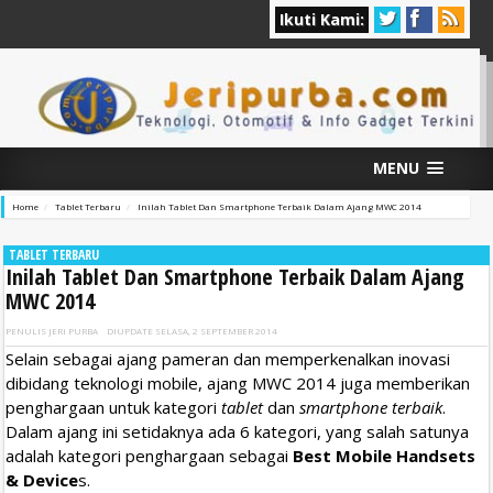
Ikuti Kami:
MENU
Home
Tablet Terbaru
Inilah Tablet Dan Smartphone Terbaik Dalam Ajang MWC 2014
TABLET TERBARU
Inilah Tablet Dan Smartphone Terbaik Dalam Ajang
MWC 2014
PENULIS
JERI PURBA
DIUPDATE
SELASA, 2 SEPTEMBER 2014
Selain sebagai ajang pameran dan memperkenalkan inovasi
dibidang teknologi mobile, ajang MWC 2014 juga memberikan
penghargaan untuk kategori
tablet
dan
smartphone terbaik
.
Dalam ajang ini setidaknya ada 6 kategori, yang salah satunya
adalah kategori penghargaan sebagai
Best Mobile Handsets
& Device
s.