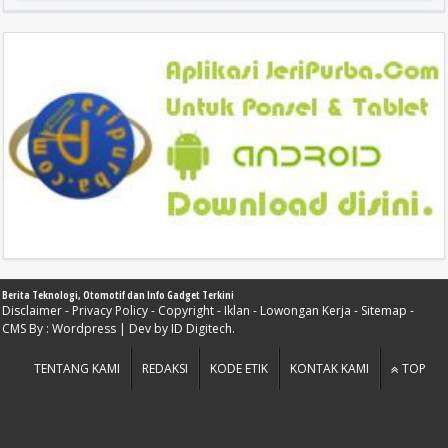
Berita Teknologi, Otomotif dan Info Gadget Terkini
Disclaimer
-
Privacy Policy
-
Copyright
-
Iklan
-
Lowongan Kerja
-
Sitemap
-
CMS By :
Wordpress
| Dev by
ID Digitech
.
TENTANG KAMI
REDAKSI
KODE ETIK
KONTAK KAMI
TOP