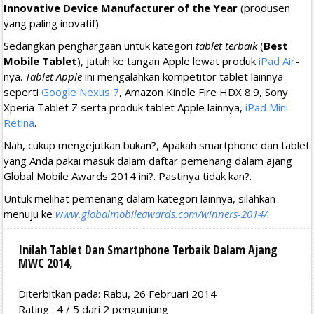
Innovative Device Manufacturer of the Year
(produsen
yang paling inovatif).
Sedangkan penghargaan untuk kategori
tablet terbaik
(
Best
Mobile Tablet
), jatuh ke tangan Apple lewat produk
iPad Air
-
nya.
Tablet Apple
ini mengalahkan kompetitor tablet lainnya
seperti
Google Nexus 7
, Amazon Kindle Fire HDX 8.9, Sony
Xperia Tablet Z serta produk tablet Apple lainnya,
iPad Mini
Retina
.
Nah, cukup mengejutkan bukan?, Apakah smartphone dan tablet
yang Anda pakai masuk dalam daftar pemenang dalam ajang
Global Mobile Awards 2014 ini?. Pastinya tidak kan?.
Untuk melihat pemenang dalam kategori lainnya, silahkan
menuju ke
www.globalmobileawards.com/winners-2014/
.
Inilah Tablet Dan Smartphone Terbaik Dalam Ajang
MWC 2014
,
Diterbitkan pada: Rabu, 26 Februari 2014
Rating :
4
/
5
dari
2
pengunjung