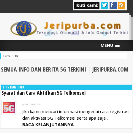
Ikuti Kami:
MENU
Home
5G
SEMUA INFO DAN BERITA 5G
TERKINI | JERIPURBA.COM
TIPS DAN TRIK
Syarat dan Cara Aktifkan 5G Telkomsel
JERIPURBA.COM
Jika kamu mencari informasi mengenai cara registrasi
dan aktivasi 5G Telkomsel serta apa saja ...
BACA KELANJUTANNYA