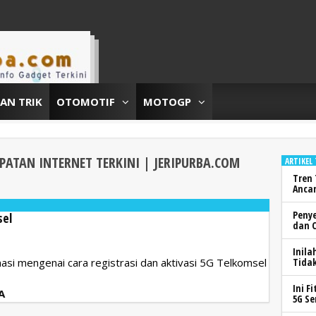
DAN TRIK
OTOMOTIF
MOTOGP
EPATAN INTERNET
TERKINI | JERIPURBA.COM
ARTIKEL
Tren 
Anca
Peny
sel
dan 
Inila
masi mengenai cara registrasi dan aktivasi 5G Telkomsel
Tidak
Ini F
A
5G Se