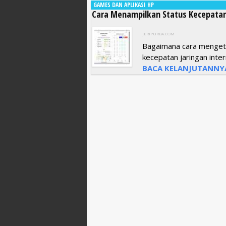
GAMES DAN APLIKASI HP
Cara Menampilkan Status Kecepatan 
JERIPURBA.COM
Bagaimana cara mengeta
kecepatan jaringan intern
BACA KELANJUTANNY