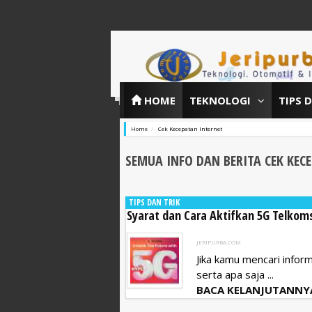
HOME
TEKNOLOGI
TIPS 
Home
Cek Kecepatan Internet
SEMUA INFO DAN BERITA CEK KEC
TIPS DAN TRIK
Syarat dan Cara Aktifkan 5G Telkom
JERIPURBA.COM
Jika kamu mencari infor
serta apa saja ...
BACA KELANJUTANNY