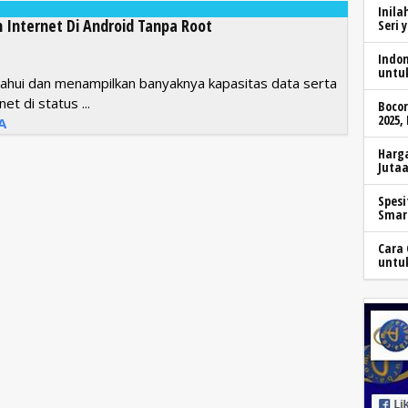
Inila
Internet Di Android Tanpa Root
Seri 
Indo
untu
hui dan menampilkan banyaknya kapasitas data serta
et di status ...
Boco
2025,
A
Harga
Jutaa
Spesi
Smar
Cara 
untu