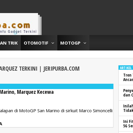
DAN TRIK
OTOMOTIF
MOTOGP
MARQUEZ
TERKINI | JERIPURBA.COM
ARTIKEL
Tren 
Anca
Peny
 Marino, Marquez Kecewa
dan 
Inila
lapan di MotoGP San Marino di sirkuit Marco Simoncelli
Tidak
Ini F
A
5G Se