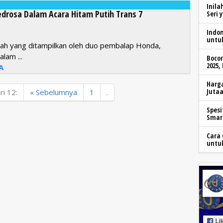
Inila
drosa Dalam Acara Hitam Putih Trans 7
Seri 
Indo
untu
lah yang ditampilkan oleh duo pembalap Honda,
lam ...
Boco
2025,
A
Harga
Jutaa
i 12:
« Sebelumnya
1
.
Spesi
Smar
Cara 
untu