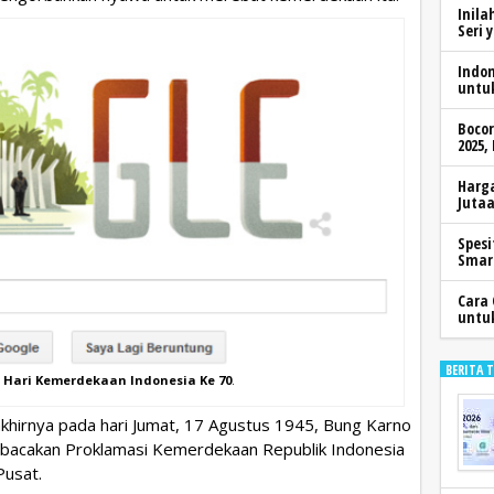
Inila
Seri 
Indo
untu
Boco
2025,
Harga
Jutaa
Spesi
Smar
Cara 
untu
BERITA 
i Hari Kemerdekaan Indonesia Ke 70
.
khirnya pada hari Jumat, 17 Agustus 1945, Bung Karno
bacakan Proklamasi Kemerdekaan Republik Indonesia
Pusat.