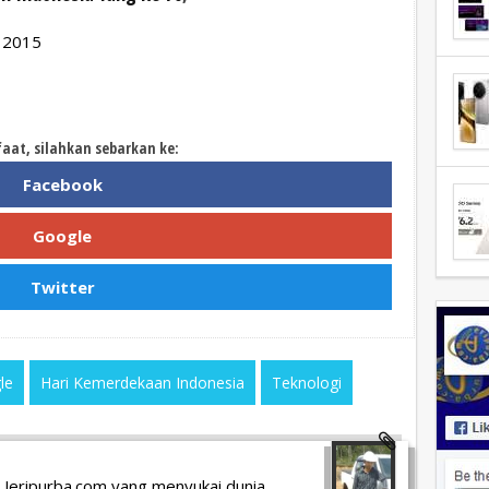
s 2015
faat, silahkan sebarkan ke:
Facebook
Google
Twitter
le
Hari Kemerdekaan Indonesia
Teknologi
 Jeripurba.com yang menyukai dunia