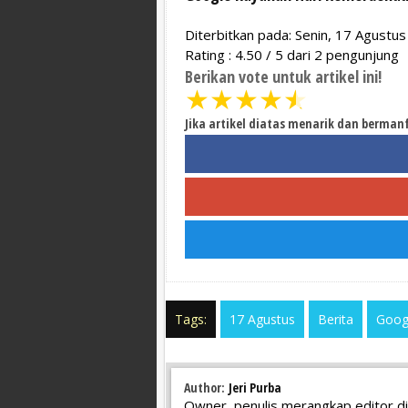
Diterbitkan pada: Senin, 17 Agustu
Rating :
4.50
/
5
dari
2
pengunjung
Berikan vote untuk artikel ini!
★
★
★
★
★
Jika artikel diatas menarik dan berman
Tags:
17 Agustus
Berita
Goog
Author:
Jeri Purba
Owner, penulis merangkap editor di