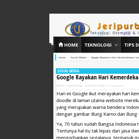
HOME
TEKNOLOGI
TIPS 
Home
Sosial Media
Google Rayakan Hari Kemerdekaan In
SOSIAL MEDIA
Google Rayakan Hari Kemerdekaa
PENULIS
JERI PURBA
DIUPDATE
SABTU, 17 JUNI 2017
Hari ini Google ikut merayakan hari 
doodle di laman utama website merek
yang merupakan warna bendera Indones
dengan gambar Bung Karno dan Bung H
Ya, 70 tahun sudah Bangsa Indonesia 
Tentunya hal itu tak lepas dari jasa d
mengorbankan segalanya, termasuk m