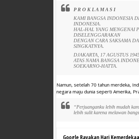
P R O K L A M A S I
KAMI BANGSA INDONESIA 
INDONESIA.
HAL-HAL YANG MENGENAI 
DISELENGGARAKAN
DENGAN CARA SAKSAMA DA
SINGKATNYA.
DJAKARTA, 17 AGUSTUS 194
ATAS NAMA BANGSA INDONE
SOEKARNO-HATTA.
Namun, setelah 70 tahun merdeka, Ind
negara maju dunia seperti Amerika, Pra
“Perjuanganku lebih mudah kare
lebih sulit karena melawan bang
Google Rayakan Hari Kemerdekaa