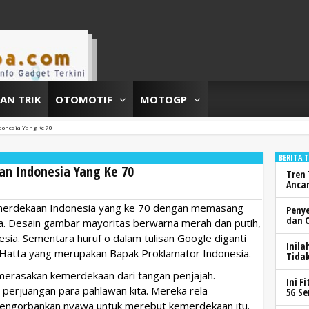
DAN TRIK
OTOMOTIF
MOTOGP
donesia Yang Ke 70
BERITA 
n Indonesia Yang Ke 70
Tren 
Anca
kemerdekaan Indonesia yang ke 70 dengan memasang
Peny
dan 
a. Desain gambar mayoritas berwarna merah dan putih,
ia. Sementara huruf o dalam tulisan Google diganti
Inila
atta yang merupakan Bapak Proklamator Indonesia.
Tidak
merasakan kemerdekaan dari tangan penjajah.
Ini F
an perjuangan para pahlawan kita. Mereka rela
5G Se
engorbankan nyawa untuk merebut kemerdekaan itu.