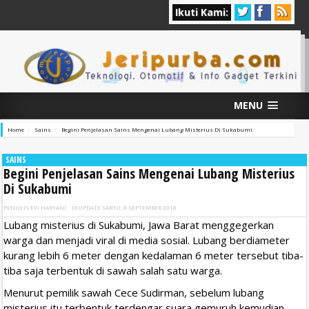
Ikuti Kami:
MENU
Home
Sains
Begini Penjelasan Sains Mengenai Lubang Misterius Di Sukabumi
SAINS
Begini Penjelasan Sains Mengenai Lubang Misterius
Di Sukabumi
PENULIS
EVI HARYANI
DIUPDATE
SABTU, 8 SEPTEMBER 2018
Lubang misterius di Sukabumi, Jawa Barat menggegerkan
warga dan menjadi viral di media sosial. Lubang berdiameter
kurang lebih 6 meter dengan kedalaman 6 meter tersebut tiba-
tiba saja terbentuk di sawah salah satu warga.
Menurut pemilik sawah Cece Sudirman, sebelum lubang
misterius itu terbentuk terdengar suara gemuruh kemudian