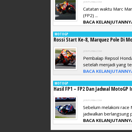
JERIPURBA.COM
Catatan waktu Marc Marq
(FP2) ...
BACA KELANJUTANNY
MOTOGP
Rossi Start Ke-8, Marquez Pole Di M
JERIPURBA.COM
Pembalap Repsol Honda,
setelah menjadi yang ter
BACA KELANJUTANNY
MOTOGP
Hasil FP1 – FP2 Dan Jadwal MotoGP I
JERIPURBA.COM
Sebelum melakoni race M
jadwalkan berlangsung pa
BACA KELANJUTANNY