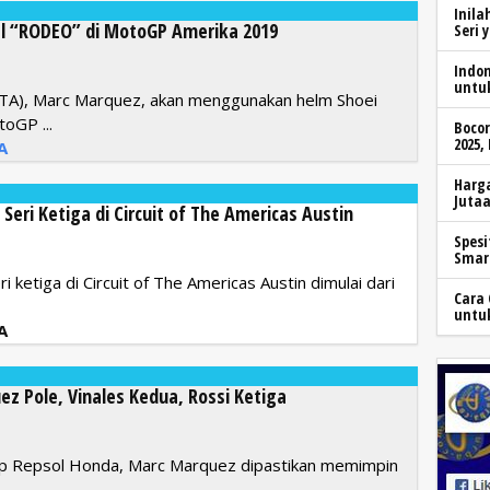
Inila
l “RODEO” di MotoGP Amerika 2019
Seri 
Indo
untu
COTA), Marc Marquez, akan menggunakan helm Shoei
oGP ...
Boco
2025,
A
Harga
Jutaa
eri Ketiga di Circuit of The Americas Austin
Spesi
Smar
ketiga di Circuit of The Americas Austin dimulai dari
Cara 
untu
A
z Pole, Vinales Kedua, Rossi Ketiga
ap Repsol Honda, Marc Marquez dipastikan memimpin