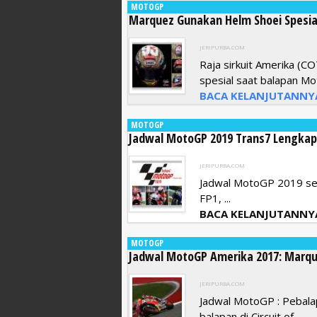
MOTOGP
Marquez Gunakan Helm Shoei Spesia
JERIPURBA.COM
Raja sirkuit Amerika (
spesial saat balapan Mot
BACA KELANJUTANNY
MOTOGP
Jadwal MotoGP 2019 Trans7 Lengkap S
JERIPURBA.COM
Jadwal MotoGP 2019 seri 
FP1, ...
BACA KELANJUTANNY
MOTOGP
Jadwal MotoGP Amerika 2017: Marque
JERIPURBA.COM
Jadwal MotoGP : Pebal
balapan di Circuit of ...