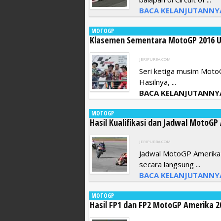
BACA KELANJUTANNY
MOTOGP
Klasemen Sementara MotoGP 2016 Us
JERIPURBA.COM
Seri ketiga musim MotoGP
Hasilnya, ...
BACA KELANJUTANNY
MOTOGP
Hasil Kualifikasi dan Jadwal MotoGP
JERIPURBA.COM
Jadwal MotoGP Amerika 20
secara langsung ...
BACA KELANJUTANNY
MOTOGP
Hasil FP1 dan FP2 MotoGP Amerika 2