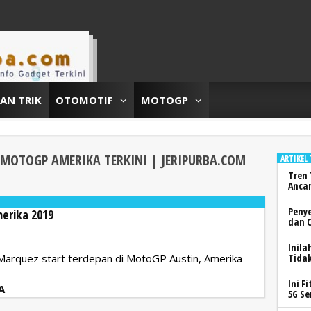
DAN TRIK
OTOMOTIF
MOTOGP
L MOTOGP AMERIKA
TERKINI | JERIPURBA.COM
ARTIKEL
Tren 
Anca
Peny
merika 2019
dan 
Inila
 Marquez start terdepan di MotoGP Austin, Amerika
Tidak
Ini F
A
5G Se