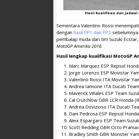
Hasil Kualifikasi dan Jadwal
Sementara Valentino Rossi menempati pos
dengan
hasil FP1 dan FP2
sebelumnya.
pembalap muda dari tim Suzuki Ecstar,
MotoGP Amerika 2016
.
Hasil lengkap kualifikasi MotoGP Am
Marc Marquez ESP Repsol Hond
Jorge Lorenzo ESP Movistar Ya
Valentino Rossi ITA Movistar 
Andrea Iannone ITA Ducati Team
Maverick Viñales ESP Team Suzuk
Cal Crutchlow GBR LCR Honda (
Andrea Dovizioso ITA Ducati Te
Dani Pedrosa ESP Repsol Honda
Aleix Espargaro ESP Team Suzuk
Scott Redding GBR Octo Pramac
Bradley Smith GBR Monster Yam