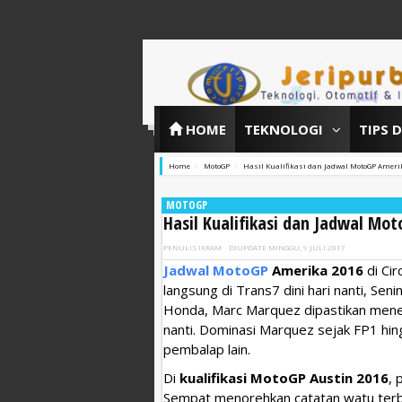
HOME
TEKNOLOGI
TIPS 
Home
MotoGP
Hasil Kualifikasi dan Jadwal MotoGP Amerik
MOTOGP
Hasil Kualifikasi dan Jadwal Mo
PENULIS
IKRAM
DIUPDATE
MINGGU, 9 JULI 2017
Jadwal MotoGP
Amerika 2016
di Cir
langsung di Trans7 dini hari nanti, Se
Honda, Marc Marquez dipastikan menem
nanti. Dominasi Marquez sejak FP1 hing
pembalap lain.
Di
kualifikasi MotoGP Austin 2016
, 
Sempat menorehkan catatan watu terb