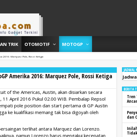
DAN TRIK
OTOMOTIF
MOTOGP
a 2016: Marquez Pole, Rossi Ketiga
JADWAL
toGP Amerika 2016: Marquez Pole, Rossi Ketiga
Jadwa
BERITA 
cuit of the Americas, Austin, akan disiarkan secara
Tren 
nin, 11 April 2016 Pukul 02.00 WIB. Pembalap Repsol
Anca
pati pole position dan start pertama di GP Austin
ga ke kualifikasi memang tak bisa digoyah oleh
Peny
dan 
Inila
persaingan terlihat antara Marquez dan Lorenzo.
Tidak
aiknya, namun Lorenzo harus mengakui kecepatan