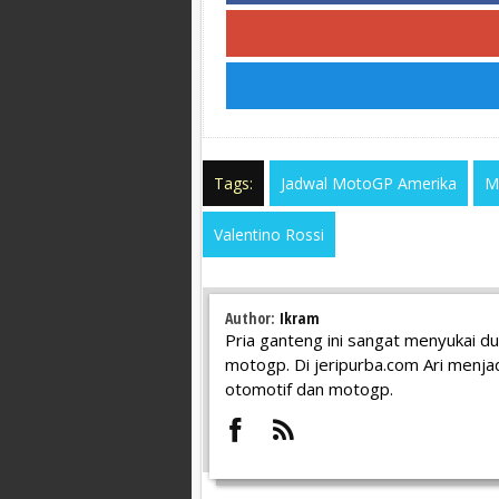
Tags:
Jadwal MotoGP Amerika
M
Valentino Rossi
Author:
Ikram
Pria ganteng ini sangat menyukai d
motogp. Di jeripurba.com Ari menjad
otomotif dan motogp.