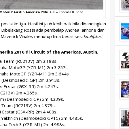
 MotoGP Austin Amerika 2016
. AFP – Thomas B. Shea
isi ketiga. Hasil ini jauh lebih baik bila dibandingkan
 Dibelakang Rossi ada pembalap Andrea Iannone dan
 Maverick Vinales menutup lima besar sesi
kualifikasi
erika 2016 di Circuit of the Americas, Austin.
a Team (RC213V) 2m 3.188s.
maha MotoGP (YZR-M1) 2m 3.257s.
Yamaha MotoGP (YZR-M1) 2m 3.644s.
 (Desmosedici GP) 2m 3.913s.
i Ecstar (GSX-RR) 2m 4.247s.
RC213V) 2m 4.265s.
am (Desmosedici GP) 2m 4.339s.
 Team (RC213V) 2m 4.379s.
i Ecstar (GSX-RR) 2m 4.408s.
 Yakhnich (Desmosedici GP15) 2m 4.485s.
aha Tech 3 (YZR-M1) 2m 4.988s.