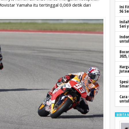
vistar Yamaha itu tertinggal 0,069 detik dari
Ini F
5G Se
Inila
Seri 
Indo
untu
Boco
2025,
Harga
Jutaa
Spesi
Smar
Cara 
untu
BERITA 