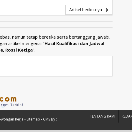
Artikel berikutnya
Bebas, namun tetap beretika serta bertanggung jawab!.
gan artikel mengenai "
Hasil Kualifikasi dan Jadwal
, Rossi Ketiga
".
TENTANG KAMI
REDAK
owongan Kerja
-
Sitemap
- CMS By :