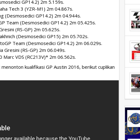
esmosedici GP14.2) 2m 5.159s.
aha Tech 3 (YZR-M1) 2m 04.867s.
ing (Desmosedici GP14.2) 2m 04.944s.
GP Team (Desmosedici GP14.2) 2m 05.425s.
 Gresini (RS-GP) 2m 05.625s.
Yakhnich (Desmosedici GP15) 2m 05.702s.
toGP Team (Desmosedici GP14.2) 2m 06.029s.
lia Gresini (RS-GP) 2m 06.049s.
 0,0 Marc VDS (RC213V)* 2m 06.562s.
enonton kualifikasi GP Austin 2016, berikut cuplikan