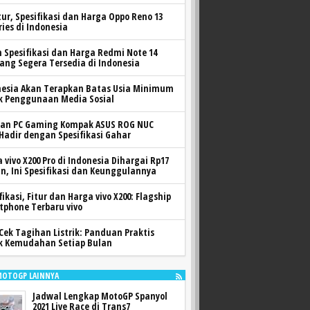
itur, Spesifikasi dan Harga Oppo Reno 13
ries di Indonesia
h Spesifikasi dan Harga Redmi Note 14
yang Segera Tersedia di Indonesia
nesia Akan Terapkan Batas Usia Minimum
k Penggunaan Media Sosial
ran PC Gaming Kompak ASUS ROG NUC
 Hadir dengan Spesifikasi Gahar
 vivo X200 Pro di Indonesia Dihargai Rp17
n, Ini Spesifikasi dan Keunggulannya
fikasi, Fitur dan Harga vivo X200: Flagship
tphone Terbaru vivo
Cek Tagihan Listrik: Panduan Praktis
k Kemudahan Setiap Bulan
MOTOGP LAINNYA
Jadwal Lengkap MotoGP Spanyol
2021 Live Race di Trans7