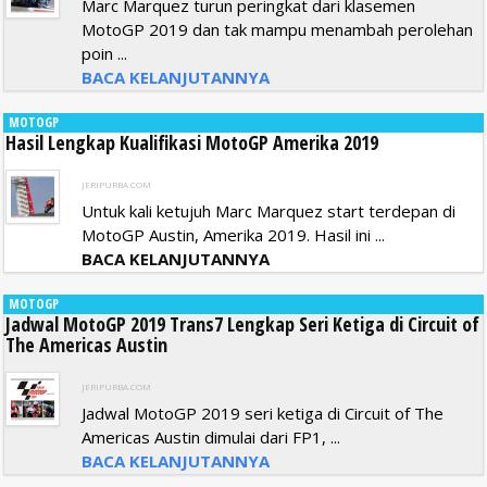
Marc Marquez turun peringkat dari klasemen
MotoGP 2019 dan tak mampu menambah perolehan
poin ...
BACA KELANJUTANNYA
MOTOGP
Hasil Lengkap Kualifikasi MotoGP Amerika 2019
JERIPURBA.COM
Untuk kali ketujuh Marc Marquez start terdepan di
MotoGP Austin, Amerika 2019. Hasil ini ...
BACA KELANJUTANNYA
MOTOGP
Jadwal MotoGP 2019 Trans7 Lengkap Seri Ketiga di Circuit of
The Americas Austin
JERIPURBA.COM
Jadwal MotoGP 2019 seri ketiga di Circuit of The
Americas Austin dimulai dari FP1, ...
BACA KELANJUTANNYA