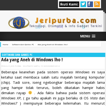
Ikuti Kami:
MENU
Home
Software dan Games PC
Ada yang Aneh di Windows lho !
SOFTWARE DAN GAMES PC
Ada yang Aneh di Windows lho !
PENULIS
JERI PURBA
DIUPDATE
SABTU, 15 NOVEMBER 2014
Beberapa keanehan pada sistem operasi
Windows
ini saya
ketahui saat membaca salah satu majalah tentang komputer
(chip). Tadi sore, iseng ngebongkar beberapa majalah lama
yang hampir tidak terurus, boleh dikatakan hampir habis
dimakan rayap
. Ada fakta bahwa pada sistem operasi
Windows XP
, ( ga tahu apakah ini juga berlaku di OS
Vista
dan
Windows7
) mempunyai beberapa kelemahan. Itu menurut