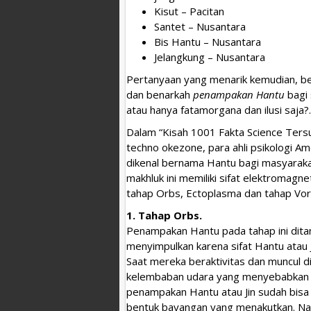
Kisut – Pacitan
Santet – Nusantara
Bis Hantu – Nusantara
Jelangkung – Nusantara
Pertanyaan yang menarik kemudian, b
dan benarkah
penampakan Hantu
bagi 
atau hanya fatamorgana dan ilusi saja?.
Dalam “Kisah 1001 Fakta Science Tersu
techno okezone, para ahli psikologi A
dikenal bernama Hantu bagi masyarakat
makhluk ini memiliki sifat elektromagnet
tahap Orbs, Ectoplasma dan tahap Vor
1. Tahap Orbs.
Penampakan Hantu pada tahap ini dit
menyimpulkan karena sifat Hantu atau 
Saat mereka beraktivitas dan muncul d
kelembaban udara yang menyebabkan munc
penampakan Hantu atau Jin sudah bisa
bentuk bayangan yang menakutkan. Nam