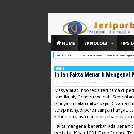
HOME
TEKNOLOGI
TIPS 
Home
Sains
Inilah Fakta Menarik Mengenai Penampaka
SAINS
Inilah Fakta Menarik Mengenai 
PENULIS
EVI HARYANI
DIUPDATE
KAMIS, 21 NOVEMBER 2019
Masyarakat Indonesia terutama di pe
Kuntilanak, Genderuwo dsb. Sementar
lainnya cumalah mitos saja. Di zaman 
tetap menjadi perbincangan hangat, ta
keberadaannya dan mencoba mencari t
Fakta mengenai benarkah ada penampa
berjudul “Kisah 1001 Fakta Science T