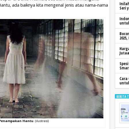
Inila
ntu, ada baiknya kita mengenal jenis atau nama-nama
Seri 
Indo
untu
Boco
2025,
Harga
Jutaa
Spesi
Smar
Cara 
untu
BERITA 
Penampakan Hantu
. (ilustrasi)