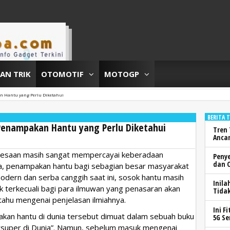
DAN TRIK
OTOMOTIF
MOTOGP
n Hantu yang Perlu Diketahui
BERITA 
Penampakan Hantu yang Perlu Diketahui
Tren 
Anca
desaan masih sangat mempercayai keberadaan
Peny
dan 
a, penampakan hantu bagi sebagian besar masyarakat
modern dan serba canggih saat ini, sosok hantu masih
Inila
k terkecuali bagi para ilmuwan yang penasaran akan
Tidak
ahu mengenai penjelasan ilmiahnya.
Ini F
kan hantu di dunia tersebut dimuat dalam sebuah buku
5G Se
ersuper di Dunia”. Namun, sebelum masuk mengenai