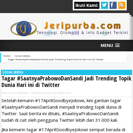
Ikuti Kami:
MENU
Home
Sosial Media
Tagar #SaatnyaPrabowoDanSandi Jadi Trending Topik Dunia Hari ini di Twitter
SOSIAL MEDIA
Tagar #SaatnyaPrabowoDanSandi Jadi Trending Topik
Dunia Hari ini di Twitter
PENULIS
EVI HARYANI
DIUPDATE
JUMAT, 22 MARET 2019
Setelah kemarin #17AprilGoodbyeJokowi, kini gantian tagar
#SaatnyaPrabowoDanSandi menjadi trending topik dunia di
Twitter. Saat berita ini ditulis, #SaatnyaPrabowoDanSandi
sudah di cuit oleh pengguna Twitter lebih dari 31.000 kali.
Jika kemarin tagar #17AprilGoodbyeJokowi sempat berada di