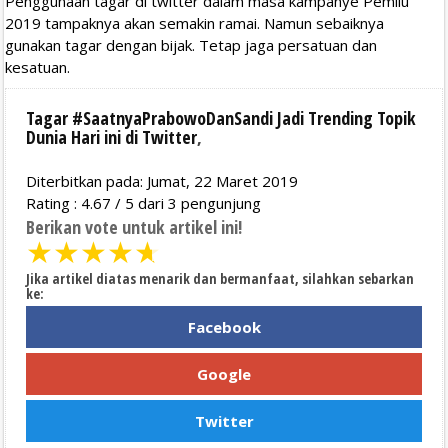
Penggunaan tagar di twitter dalam masa kampanye Pemilu
2019 tampaknya akan semakin ramai. Namun sebaiknya
gunakan tagar dengan bijak. Tetap jaga persatuan dan
kesatuan.
Tagar #SaatnyaPrabowoDanSandi Jadi Trending Topik
Dunia Hari ini di Twitter
,
Diterbitkan pada: Jumat, 22 Maret 2019
Rating :
4.67
/
5
dari
3
pengunjung
Berikan vote untuk artikel ini!
★
★
★
★
★
Jika artikel diatas menarik dan bermanfaat, silahkan sebarkan
ke:
Facebook
Google
Twitter