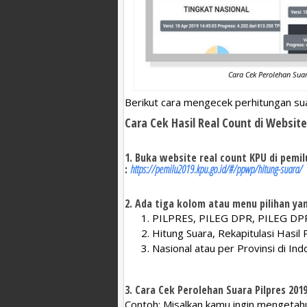
Cara Cek Perolehan Suar
Berikut cara mengecek perhitungan sua
Cara Cek Hasil Real Count di Websit
1. Buka website real count KPU di pemil
:
https://pemilu2019.kpu.go.id/#/ppwp/hitung-suara/
2. Ada tiga kolom atau menu pilihan yang
PILPRES, PILEG DPR, PILEG D
Hitung Suara, Rekapitulasi Hasil
Nasional atau per Provinsi di In
3. Cara Cek Perolehan Suara Pilpres 201
Contoh: Misalkan kamu ingin mengetahu