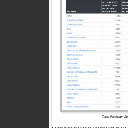
Tabel Perolehan Su
Selain bisa mengecek perolehan suara P