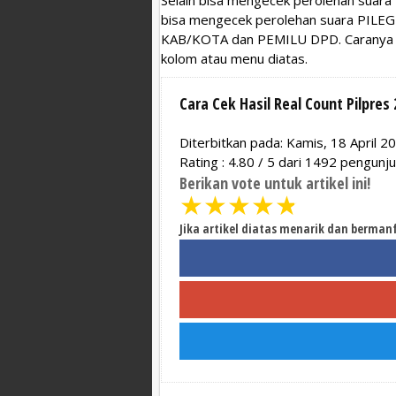
bisa mengecek perolehan suara PIL
KAB/KOTA dan PEMILU DPD. Caranya cu
kolom atau menu diatas.
Cara Cek Hasil Real Count Pilpres 
Diterbitkan pada: Kamis, 18 April 2
Rating :
4.80
/
5
dari
1492
pengunj
Berikan vote untuk artikel ini!
★
★
★
★
★
Jika artikel diatas menarik dan berman