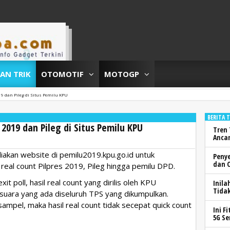
DAN TRIK
OTOMOTIF
MOTOGP
19 dan Pileg di Situs Pemilu KPU
BERITA 
 2019 dan Pileg di Situs Pemilu KPU
Tren 
Anca
kan website di pemilu2019.kpu.go.id untuk
Peny
dan 
real count Pilpres 2019, Pileg hingga pemilu DPD.
t poll, hasil real count yang dirilis oleh KPU
Inila
Tidak
suara yang ada diseluruh TPS yang dikumpulkan.
ampel, maka hasil real count tidak secepat quick count
Ini F
5G Se