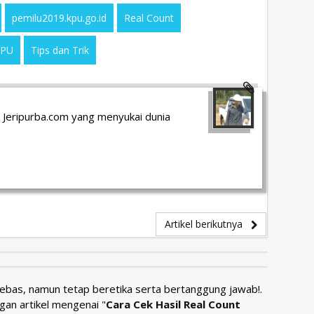
pemilu2019.kpu.go.id
Real Count
KPU
Tips dan Trik
 Jeripurba.com yang menyukai dunia
Artikel berikutnya
Bebas, namun tetap beretika serta bertanggung jawab!.
gan artikel mengenai "
Cara Cek Hasil Real Count