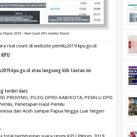
a Pilpres 2019 – Real Count KPU melalui Ponsel
.
ra real count di website pemilu2019.kpu.go.id:
e KPU
u2019.kpu.go.id atau langsung klik tautan ini
 terdiri dari:
PRD PROVINSI, PILEG DPRD KAB/KOTA, PEMILU DPD
 Pemilu, Penetapan Hasil Pemilu
donesia dari Aceh sampai Papua hingga Luar Negeri
9
i total perhitungan suara resmi KPU Pilpres 2019