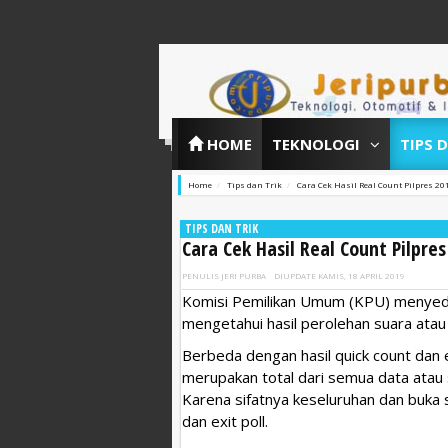
HOME
TEKNOLOGI
TIPS 
Home
Tips dan Trik
Cara Cek Hasil Real Count Pilpres 20
TIPS DAN TRIK
Cara Cek Hasil Real Count Pilpres
PENULIS
JERI PURBA
DIUPDATE
KAMIS, 18 APRIL 2019
Komisi Pemilikan Umum (KPU) menyedia
mengetahui hasil perolehan suara atau 
Berbeda dengan hasil quick count dan exi
merupakan total dari semua data atau 
Karena sifatnya keseluruhan dan buka s
dan exit poll.