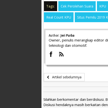
Tags:
Cek Perolehan Suara
KPU
Real Count KPU
Situs Pemilu 2019 
Author:
Jeri Purba
Owner, penulis merangkap editor di
teknologi dan otomotif.
Artikel sebelumnya
Silahkan berkomentar dan berdiskusi. 
Diskusi hendaknya masih berkaitan den