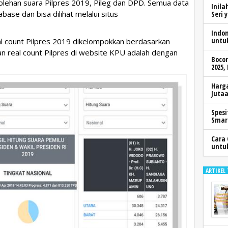
olehan suara Pilpres 2019, Pileg dan DPD. Semua data
Inila
ase dan bisa dilihat melalui situs
Seri 
Indo
untu
al count Pilpres 2019 dikelompokkan berdasarkan
han real count Pilpres di website KPU adalah dengan
Boco
2025,
Harga
Jutaa
Spesi
Smar
Cara 
untu
ARTIKEL