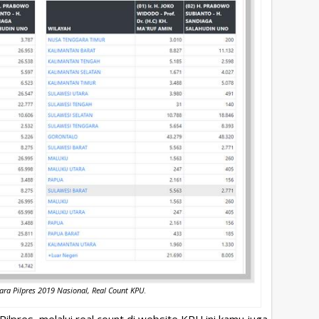
ara Pilpres 2019 Nasional, Real Count KPU
.
ilpres, melalui real count di website KPU ini kamu juga