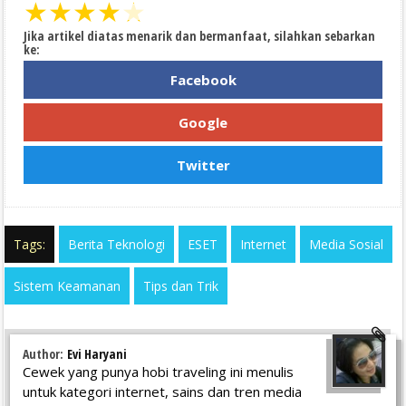
★
★
★
★
★
Jika artikel diatas menarik dan bermanfaat, silahkan sebarkan
ke:
Facebook
Google
Twitter
Tags:
Berita Teknologi
ESET
Internet
Media Sosial
Sistem Keamanan
Tips dan Trik
Author:
Evi Haryani
Cewek yang punya hobi traveling ini menulis
untuk kategori internet, sains dan tren media