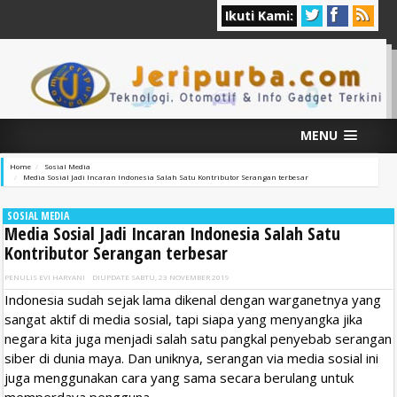
Ikuti Kami:
MENU
Home
Sosial Media
Media Sosial Jadi Incaran Indonesia Salah Satu Kontributor Serangan terbesar
SOSIAL MEDIA
Media Sosial Jadi Incaran Indonesia Salah Satu
Kontributor Serangan terbesar
PENULIS
EVI HARYANI
DIUPDATE
SABTU, 23 NOVEMBER 2019
Indonesia sudah sejak lama dikenal dengan warganetnya yang
sangat aktif di media sosial, tapi siapa yang menyangka jika
negara kita juga menjadi salah satu pangkal penyebab serangan
siber di dunia maya. Dan uniknya, serangan via media sosial ini
juga menggunakan cara yang sama secara berulang untuk
memperdaya pengguna.