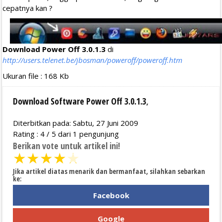
cepatnya kan ?
Download Power Off 3.0.1.3
di
http://users.telenet.be/jbosman/poweroff/poweroff.htm
Ukuran file : 168 Kb
Download Software Power Off 3.0.1.3
,
Diterbitkan pada: Sabtu, 27 Juni 2009
Rating :
4
/
5
dari
1
pengunjung
Berikan vote untuk artikel ini!
★
★
★
★
★
Jika artikel diatas menarik dan bermanfaat, silahkan sebarkan
ke:
Facebook
Google