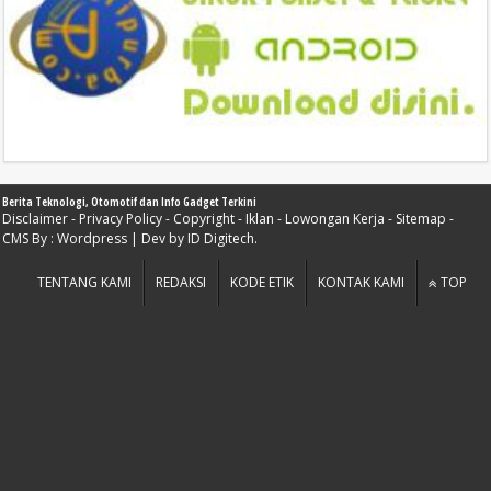
Berita Teknologi, Otomotif dan Info Gadget Terkini
Disclaimer
-
Privacy Policy
-
Copyright
-
Iklan
-
Lowongan Kerja
-
Sitemap
-
CMS By :
Wordpress
| Dev by
ID Digitech
.
TENTANG KAMI
REDAKSI
KODE ETIK
KONTAK KAMI
TOP