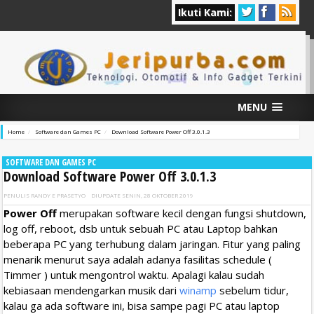
Ikuti Kami:
MENU
Home
Software dan Games PC
Download Software Power Off 3.0.1.3
SOFTWARE DAN GAMES PC
Download Software Power Off 3.0.1.3
PENULIS
RANDY E PRASETYO
DIUPDATE
SENIN, 28 OKTOBER 2019
Power Off
merupakan software kecil dengan fungsi shutdown,
log off, reboot, dsb untuk sebuah PC atau Laptop bahkan
beberapa PC yang terhubung dalam jaringan. Fitur yang paling
menarik menurut saya adalah adanya fasilitas schedule (
Timmer ) untuk mengontrol waktu. Apalagi kalau sudah
kebiasaan mendengarkan musik dari
winamp
sebelum tidur,
kalau ga ada software ini, bisa sampe pagi PC atau laptop