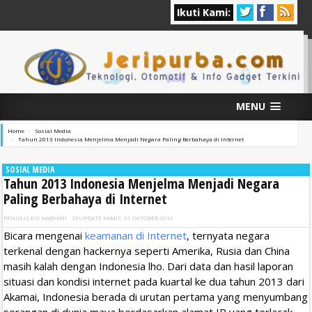
Ikuti Kami:
MENU
Home
Sosial Media
Tahun 2013 Indonesia Menjelma Menjadi Negara Paling Berbahaya di Internet
SOSIAL MEDIA
Tahun 2013 Indonesia Menjelma Menjadi Negara
Paling Berbahaya di Internet
PENULIS
EVI HARYANI
DIUPDATE
KAMIS, 31 OKTOBER 2019
Bicara mengenai
keamanan di Internet
, ternyata negara
terkenal dengan hackernya seperti Amerika, Rusia dan China
masih kalah dengan Indonesia lho. Dari data dan hasil laporan
situasi dan kondisi internet pada kuartal ke dua tahun 2013 dari
Akamai, Indonesia berada di urutan pertama yang menyumbang
serangan di dunia maya berdasarkan alamat IP yang terlacak.