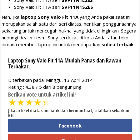
Sony Vaio Fit 11A seri
SVF11N1L2ES
Sony Vaio Fit 11A seri
SVF11N1S2ES
Nah, jika
laptop Sony Vaio Fit 11A
yang Anda pakai saat ini
merupakan salah satu dari seri diatas, hentikan penggunaannya
sekarang untuk mencegah hal-hal yang tidak di inginkan. Segera
hubungi dealer resmi Sony terdekat di kota Anda, atau toko
dimana membeli laptop ini untuk mendapatkan
solusi terbaik
.
Laptop Sony Vaio Fit 11A Mudah Panas dan Rawan
Terbakar
,
Diterbitkan pada: Minggu, 13 April 2014
Rating :
4.38
/
5
dari
8
pengunjung
Berikan vote untuk artikel ini!
★
★
★
★
★
Jika artikel diatas menarik dan bermanfaat, silahkan sebarkan
ke:
Facebook