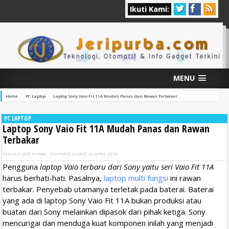
Ikuti Kami:
MENU
Home
PC Laptop
Laptop Sony Vaio Fit 11A Mudah Panas dan Rawan Terbakar
PC LAPTOP
Laptop Sony Vaio Fit 11A Mudah Panas dan Rawan
Terbakar
PENULIS
JERI PURBA
DIUPDATE
JUMAT, 25 APRIL 2014
Pengguna
laptop Vaio terbaru dari Sony yaitu seri Vaio Fit 11A
harus berhati-hati. Pasalnya,
laptop multi fungsi
ini rawan
terbakar. Penyebab utamanya terletak pada baterai. Baterai
yang ada di laptop Sony Vaio Fit 11A bukan produksi atau
buatan dari Sony melainkan dipasok dari pihak ketiga. Sony
mencurigai dan menduga kuat komponen inilah yang menjadi