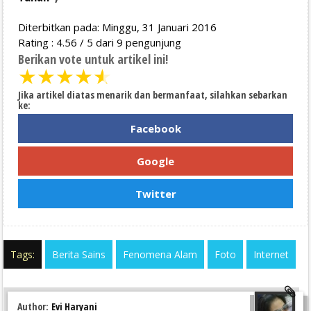
Diterbitkan pada: Minggu, 31 Januari 2016
Rating :
4.56
/
5
dari
9
pengunjung
Berikan vote untuk artikel ini!
★
★
★
★
★
Jika artikel diatas menarik dan bermanfaat, silahkan sebarkan
ke:
Facebook
Google
Twitter
Tags:
Berita Sains
Fenomena Alam
Foto
Internet
Author:
Evi Haryani