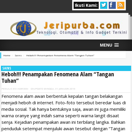
Ikuti Kami:
MENU
Home
Sains
Heboh!!! Penampakan Fenomena Alam “Tangan Tuhan”
SAINS
Heboh!!! Penampakan Fenomena Alam “Tangan
Tuhan”
PENULIS
EVI HARYANI
DIUPDATE
MINGGU, 31 JANUARI 2016
Fenomena alam awan berbentuk kepalan tangan belakangan
menjadi heboh di internet. Foto-foto tersebut beredar luas di
media sosial. Tak hanya bentuknya saja, awan ini juga memiliki
warna oranye yang indah sama seperti warna langit disaat
senja. Kejadian penampakan awan ini terbilang langka. Bahkan
penduduk setempat menjuluki awan tesebut dengan “Tangan