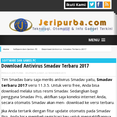
Ikuti Kami:
MENU
Home
Software dan Games PC
Download Antivirus Smadav Terbaru 2017
SOFTWARE DAN GAMES PC
Download Antivirus Smadav Terbaru 2017
PENULIS
JERI PURBA
DIUPDATE
JUMAT, 22 NOVEMBER 2019
Tim Smadav baru saja merilis antivirus Smadav yaitu,
Smadav
terbaru 2017
versi 11.3.5. Untuk versi free, Anda bisa
download melalui situs resmi Smadav. Sedangkan bagi
pengguna Smadav Pro, aktifkan saja koneksi internet Anda,
secara otomatis Smadav akan men- download ke versi terbaru.
Jika Anda tertarik dengan fitur update otomatis pada Smadav
Pro, Anda bisa membeli registrasi key untuk mengaktifkannya.