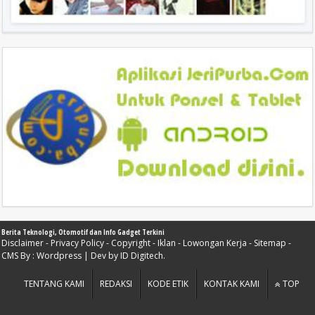
Berita Teknologi, Otomotif dan Info Gadget Terkini
Disclaimer
-
Privacy Policy
-
Copyright
-
Iklan
-
Lowongan Kerja
-
Sitemap
-
CMS By :
Wordpress
| Dev by
ID Digitech
.
TENTANG KAMI
REDAKSI
KODE ETIK
KONTAK KAMI
TOP