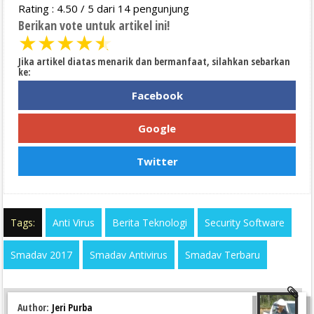
Rating :
4.50
/
5
dari
14
pengunjung
Berikan vote untuk artikel ini!
★
★
★
★
★
Jika artikel diatas menarik dan bermanfaat, silahkan sebarkan
ke:
Facebook
Google
Twitter
Tags:
Anti Virus
Berita Teknologi
Security Software
Smadav 2017
Smadav Antivirus
Smadav Terbaru
Author:
Jeri Purba