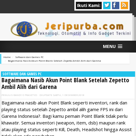
Ikuti Kami:
MENU
Home
Software dan Games PC
Bagaimana Nasib Akun Point Blank Setelah Zepetto Ambil Alih dari Garena
SOFTWARE DAN GAMES PC
Bagaimana Nasib Akun Point Blank Setelah Zepetto
Ambil Alih dari Garena
PENULIS
RANDY E PRASETYO
DIUPDATE
SABTU, 1 DESEMBER 2018
Bagaimana nasib akun Point Blank seperti inventori, rank dan
playing status setelah Zepetto ambil alih game FPS ini dari
Garena Indonesia?. Bagi kamu pemain Point Blank tidak perlu
khawatir. Semua inventori (weapon, item, dsb) maupun rank
atau playing status seperti Kill, Death, Headshot hingga Assist
tidak akan ada perubahan.