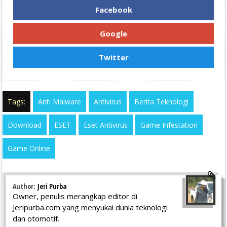
Facebook
Google
Twitter
Tags:
Anti Malware
Antivirus
Berita Teknologi
Download
ESET
Eset Antivirus
Game Infestation
Game Online
Author:
Jeri Purba
Owner, penulis merangkap editor di
Jeripurba.com yang menyukai dunia teknologi
dan otomotif.