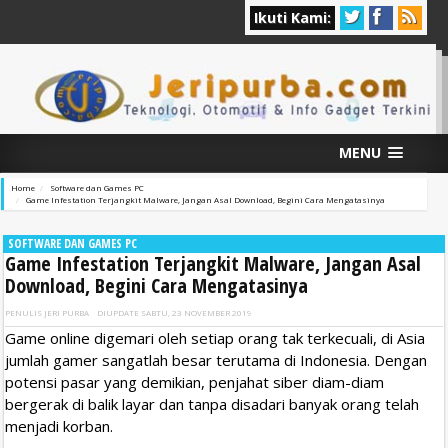
Ikuti Kami:
MENU
Home
Software dan Games PC
Game Infestation Terjangkit Malware, Jangan Asal Download, Begini Cara Mengatasinya
SOFTWARE DAN GAMES PC
Game Infestation Terjangkit Malware, Jangan Asal
Download, Begini Cara Mengatasinya
PENULIS
JERI PURBA
DIUPDATE
SABTU, 23 NOVEMBER 2019
Game online digemari oleh setiap orang tak terkecuali, di Asia
jumlah gamer sangatlah besar terutama di Indonesia. Dengan
potensi pasar yang demikian, penjahat siber diam-diam
bergerak di balik layar dan tanpa disadari banyak orang telah
menjadi korban.