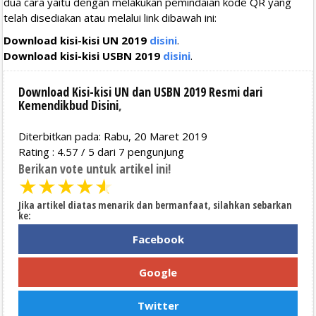
dua cara yaitu dengan melakukan pemindaian kode QR yang
telah disediakan atau melalui link dibawah ini:
Download kisi-kisi UN 2019
disini
.
Download kisi-kisi USBN 2019
disini
.
Download Kisi-kisi UN dan USBN 2019 Resmi dari
Kemendikbud Disini
,
Diterbitkan pada: Rabu, 20 Maret 2019
Rating :
4.57
/
5
dari
7
pengunjung
Berikan vote untuk artikel ini!
★
★
★
★
★
Jika artikel diatas menarik dan bermanfaat, silahkan sebarkan
ke:
Facebook
Google
Twitter