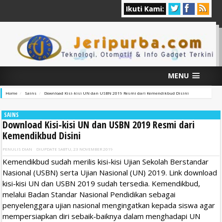
Ikuti Kami:
MENU
Home
Sains
Download Kisi-kisi UN dan USBN 2019 Resmi dari Kemendikbud Disini
SAINS
Download Kisi-kisi UN dan USBN 2019 Resmi dari
Kemendikbud Disini
PENULIS
DIAN
DIUPDATE
SABTU, 23 NOVEMBER 2019
Kemendikbud sudah merilis kisi-kisi Ujian Sekolah Berstandar
Nasional (USBN) serta Ujian Nasional (UN) 2019. Link download
kisi-kisi UN dan USBN 2019 sudah tersedia. Kemendikbud,
melalui Badan Standar Nasional Pendidikan sebagai
penyelenggara ujian nasional mengingatkan kepada siswa agar
mempersiapkan diri sebaik-baiknya dalam menghadapi UN