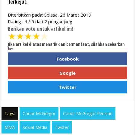
Terkejut
,
Diterbitkan pada: Selasa, 26 Maret 2019
Rating :
4
/
5
dari
2
pengunjung
Berikan vote untuk artikel ini!
★
★
★
★
★
Jika artikel diatas menarik dan bermanfaat, silahkan sebarkan
ke:
Facebook
Google
Twitter
Tags:
Conor McGregor
Conor McGregor Pensiun
MMA
Sosial Media
Twitter