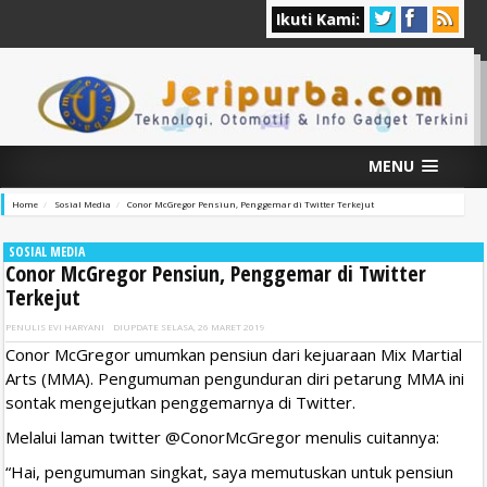
Ikuti Kami:
MENU
Home
Sosial Media
Conor McGregor Pensiun, Penggemar di Twitter Terkejut
SOSIAL MEDIA
Conor McGregor Pensiun, Penggemar di Twitter
Terkejut
PENULIS
EVI HARYANI
DIUPDATE
SELASA, 26 MARET 2019
Conor McGregor umumkan pensiun dari kejuaraan Mix Martial
Arts (MMA). Pengumuman pengunduran diri petarung MMA ini
sontak mengejutkan penggemarnya di Twitter.
Melalui laman twitter @ConorMcGregor menulis cuitannya:
“Hai, pengumuman singkat, saya memutuskan untuk pensiun