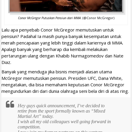
Conor McGregor Putuskan Pensiun dari MMA
. (@Conor McGregor)
Lalu apa penyebab Conor McGregor memutuskan untuk
pensiun? Padahal Ia masih punya banyak kesempatan untuk
meraih pencapaian yang lebih tinggi dalam kariernya di MMA.
Apalagi banyak yang berharap dia kembali melakukan
pertarungan ulang dengan Khabib Nurmagomedov dan Nate
Diaz.
Banyak yang menduga jika bisnis menjadi alasan utama
McGregor memutuskan pensiun. Presiden UFC, Dana White,
mengatakan, dia bisa memahami keputusan Conor McGregor
mengundurkan diri dari dunia olahraga seni bela diri di atas ring.
Hey guys quick announcement, I’ve decided to
retire from the sport formally known as “Mixed
Martial Art” today.
I wish all my old colleagues well going forward in
competition.