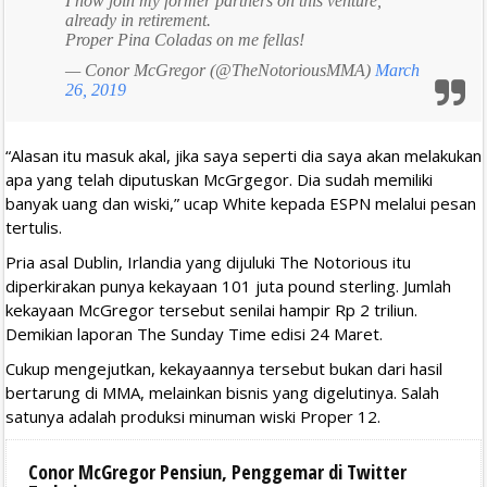
I now join my former partners on this venture,
already in retirement.
Proper Pina Coladas on me fellas!
— Conor McGregor (@TheNotoriousMMA)
March
26, 2019
“Alasan itu masuk akal, jika saya seperti dia saya akan melakukan
apa yang telah diputuskan McGrgegor. Dia sudah memiliki
banyak uang dan wiski,” ucap White kepada ESPN melalui pesan
tertulis.
Pria asal Dublin, Irlandia yang dijuluki The Notorious itu
diperkirakan punya kekayaan 101 juta pound sterling. Jumlah
kekayaan McGregor tersebut senilai hampir Rp 2 triliun.
Demikian laporan The Sunday Time edisi 24 Maret.
Cukup mengejutkan, kekayaannya tersebut bukan dari hasil
bertarung di MMA, melainkan bisnis yang digelutinya. Salah
satunya adalah produksi minuman wiski Proper 12.
Conor McGregor Pensiun, Penggemar di Twitter