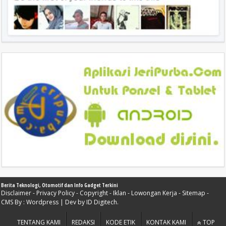
Berita Teknologi, Otomotif dan Info Gadget Terkini
Disclaimer
-
Privacy Policy
-
Copyright
-
Iklan
-
Lowongan Kerja
-
Sitemap
-
CMS By :
Wordpress
| Dev by
ID Digitech
.
TENTANG KAMI
REDAKSI
KODE ETIK
KONTAK KAMI
TOP