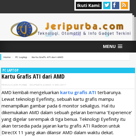
Ikuti Kami:
MENU
Home
PC Laptop
Kartu Grafis ATI dari AMD
PC LAPTOP
Kartu Grafis ATI dari AMD
PENULIS
JERI PURBA
DIUPDATE
JUMAT, 5 MEI 2017
AMD kembali mengeluarkan
kartu grafis ATI
terbarunya.
Lewat teknologi Eyefinity, sebuah kartu grafis mampu
menampilkan gambar pada 6 monitor sekaligus. Hal itu
dikemukakan AMD dalam sebuah gelaran bernama ‘Experience’
yang digelar serempak di tiga benua. Teknologi Eyefinity itu
akan tersedia pada jajaran kartu grafis ATI Radeon untuk
DirectX 11 yang akan dilansir AMD dalam waktu dekat.