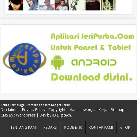
Berita Teknologi, Otomotif dan Info Gadget Terkini
Disclaimer
-
Privacy Policy
-
Copyright
-
Iklan
-
Lowongan Kerja
-
Sitemap
-
CMS By :
Wordpress
| Dev by
ID Digitech
.
TENTANG KAMI
REDAKSI
KODE ETIK
KONTAK KAMI
TOP