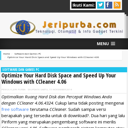
Ikuti Kami:
MENU
Home
Software dan Games PC
Optimize Your Hard Disk Space and Speed Up Your Windows with CCleaner 4.06
SOFTWARE DAN GAMES PC
Optimize Your Hard Disk Space and Speed Up Your
Windows with CCleaner 4.06
PENULIS
JERI PURBA
DIUPDATE
SABTU, 15 NOVEMBER 2014
Optimalkan Ruang Hard Disk dan Percepat Windows Anda
dengan CCleaner 4.06.4324
. Cukup lama tidak posting mengenai
free software
terutama
CCleaner
. Sudah sampai versi
berapakah yang tersedia untuk di download?. Dua hari yang lalu
Piriform yang merupakan pengembang software ini merilis
CCleaner versi 4.0
6. Software pembersih sistem komputer atau