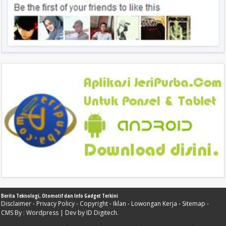
Berita Teknologi, Otomotif dan Info Gadget Terkini
Disclaimer
-
Privacy Policy
-
Copyright
-
Iklan
-
Lowongan Kerja
-
Sitemap
-
CMS By :
Wordpress
| Dev by
ID Digitech
.