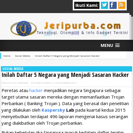
Ikuti Kami:
MENU
Home
Sosial Media
Inilah Daftar 5 Negara yang Menjadi Sasaran Hacker
SOSIAL MEDIA
Inilah Daftar 5 Negara yang Menjadi Sasaran Hacker
PENULIS
EVI HARYANI
DIUPDATE
KAMIS, 21 NOVEMBER 2019
Peretas atau
hacker
menjadikan negara Singapura sebagai
target utama sasaran mereka dengan memanfaatkan Trojan
Perbankan ( Banking Trojan ). Data yang berasal dari penelitian
yang dilakukan oleh
Kaspersky
Lab
pada kuartal kedua 2015
menyebutkan terdapat 496 laporan mengenai kasus serangan
yang diakibatkan oleh Trojan perbankan.
Bukan kebetulan jika Singapura masuk kedalam
daftar teratas