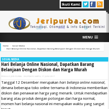
Ikuti Kami:
MENU
Home
Sosial Media
Hari Belanja Online Nasional, Dapatkan Barang Belanjaan Dengan Diskon dan Harga Murah
SOSIAL MEDIA
Hari Belanja Online Nasional, Dapatkan Barang
Belanjaan Dengan Diskon dan Harga Murah
PENULIS
JERI PURBA
DIUPDATE
SABTU, 17 JUNI 2017
Tanggal 12 Desember merupakan
hari belanja online nasional
,
dimana beberapa toko online ternama di Indonesia memberikan
diskon dan penawaran harga yang menarik. Untuk mendapatkan
barang atau produk dengan potongan dari harga normal,
momen hari belanja nasional ini merupakan waktu yang sangat
tepat.