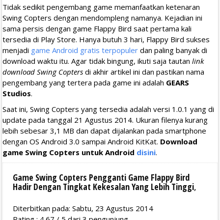
Tidak sedikit pengembang game memanfaatkan ketenaran
Swing Copters dengan mendompleng namanya. Kejadian ini
sama persis dengan game Flappy Bird saat pertama kali
tersedia di Play Store. Hanya butuh 3 hari, Flappy Bird sukses
menjadi
game Android gratis terpopuler
dan paling banyak di
download waktu itu. Agar tidak bingung, ikuti saja tautan
link
download Swing Copters
di akhir artikel ini dan pastikan nama
pengembang yang tertera pada game ini adalah
GEARS
Studios
.
Saat ini, Swing Copters yang tersedia adalah versi 1.0.1 yang di
update pada tanggal 21 Agustus 2014. Ukuran filenya kurang
lebih sebesar 3,1 MB dan dapat dijalankan pada smartphone
dengan OS Android 3.0 sampai Android KitKat.
Download
game Swing Copters untuk Android
disini
.
Game Swing Copters Pengganti Game Flappy Bird
Hadir Dengan Tingkat Kekesalan Yang Lebih Tinggi
,
Diterbitkan pada: Sabtu, 23 Agustus 2014
Rating :
4.67
/
5
dari
3
pengunjung