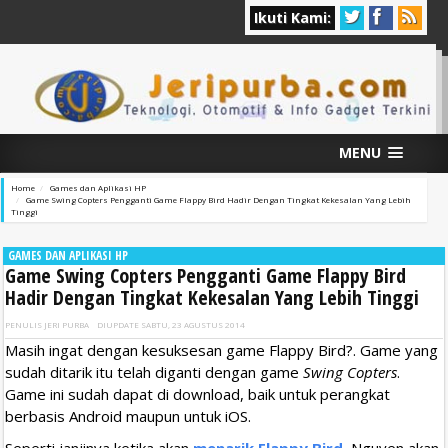
Ikuti Kami:
MENU
Home
Games dan Aplikasi HP
Game Swing Copters Pengganti Game Flappy Bird Hadir Dengan Tingkat Kekesalan Yang Lebih
Tinggi
GAMES DAN APLIKASI HP
Game Swing Copters Pengganti Game Flappy Bird
Hadir Dengan Tingkat Kekesalan Yang Lebih Tinggi
PENULIS
JERI PURBA
DIUPDATE
SABTU, 23 AGUSTUS 2014
Masih ingat dengan kesuksesan game Flappy Bird?. Game yang
sudah ditarik itu telah diganti dengan game
Swing Copters
.
Game ini sudah dapat di download, baik untuk perangkat
berbasis Android maupun untuk iOS.
Seperti janjinya ketika akan
menarik Flappy Bird
, Nguyen akan