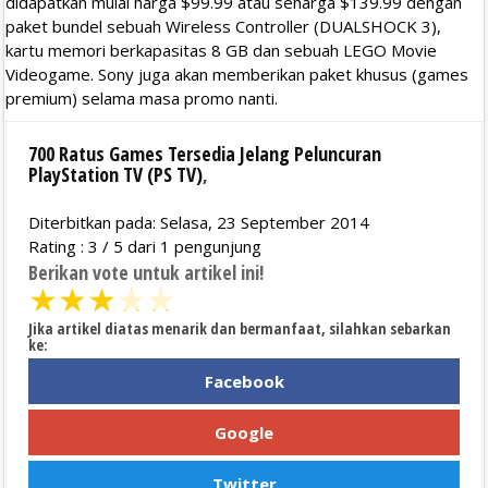
didapatkan mulai harga $99.99 atau seharga $139.99 dengan
paket bundel sebuah Wireless Controller (DUALSHOCK 3),
kartu memori berkapasitas 8 GB dan sebuah LEGO Movie
Videogame. Sony juga akan memberikan paket khusus (games
premium) selama masa promo nanti.
700 Ratus Games Tersedia Jelang Peluncuran
PlayStation TV (PS TV)
,
Diterbitkan pada: Selasa, 23 September 2014
Rating :
3
/
5
dari
1
pengunjung
Berikan vote untuk artikel ini!
★
★
★
★
★
Jika artikel diatas menarik dan bermanfaat, silahkan sebarkan
ke:
Facebook
Google
Twitter