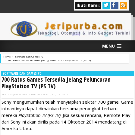
Ikuti Kami:
MENU
Home
Software dan Games PC
700 Ratus Games Tersedia Jelang Peluncuran PlayStation TV (PS TV)
SOFTWARE DAN GAMES PC
700 Ratus Games Tersedia Jelang Peluncuran
PlayStation TV (PS TV)
PENULIS
JERI PURBA
DIUPDATE
SABTU, 17 JUNI 2017
Sony mengumumkan telah menyiapkan sekitar 700 game. Game
ini nantinya dapat dimainkan bersama perangkat terbaru
mereka
PlayStation TV (PS TV)
. Jika sesuai rencana, Remote Play
dari Sony ini akan dirilis pada 14 Oktober 2014 mendatang di
Amerika Utara.