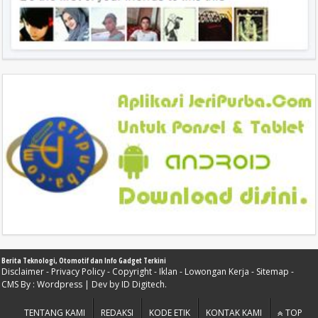
Berita Teknologi, Otomotif dan Info Gadget Terkini
Disclaimer
-
Privacy Policy
-
Copyright
-
Iklan
-
Lowongan Kerja
-
Sitemap
-
CMS By :
Wordpress
| Dev by
ID Digitech
.
TENTANG KAMI
REDAKSI
KODE ETIK
KONTAK KAMI
TOP