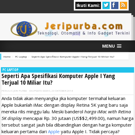
Ikuti Kami:
MENU
Home
PC Laptop
Seperti Apa Spesifikasi Komputer Apple I Yang Terjual 10 Miliar Itu?
PC LAPTOP
Seperti Apa Spesifikasi Komputer Apple I Yang
Terjual 10 Miliar Itu?
PENULIS
JERI PURBA
DIUPDATE
KAMIS, 23 OKTOBER 2014
Anda tidak akan menyangka jika komputer termahal keluaran
Apple bukanlah iMac dengan display Retina 5K yang baru saja
mereka rilis minggu lalu. Meski banderol
harga iMac with Retina
5K display
mencapai Rp. 30 jutaan (US$$2,499.00), namun harga
tersebut sangat jauh bila dibandingkan dengan harga komputer
keluaran pertama dari
Apple
yaitu Apple I. Tidak percaya?