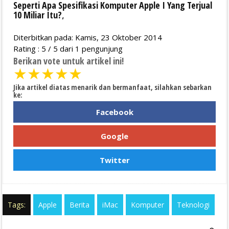
Seperti Apa Spesifikasi Komputer Apple I Yang Terjual
10 Miliar Itu?
,
Diterbitkan pada: Kamis, 23 Oktober 2014
Rating :
5
/
5
dari
1
pengunjung
Berikan vote untuk artikel ini!
★
★
★
★
★
Jika artikel diatas menarik dan bermanfaat, silahkan sebarkan
ke:
Facebook
Google
Twitter
Tags:
Apple
Berita
iMac
Komputer
Teknologi