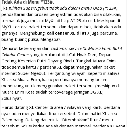
Tidak Ada di Menu *123#.
Jika
pilihan SuperNgebut tidak ada dalam menu UMB (*123#)
,
pendaftaran dan proses pengaktifan tidak akan bisa dilakukan,
termasuk juga melalui MyXL di http://123.xl.co.id. Meskipun di
MyXL tertera paket tersebut dan dapat di beli, tidak akan ada
gunanya. Menghubungi
call center XL di 817
juga percuma,
buang-buang pulsa. Mengapa?.
Menurut keterangan dari
customer service XL Muara Enim Bukit
Cellular Center
yang beralamat di Jl.Cut Nyak Dien, Depan
Gedung Kesenian Putri Dayang Rindu. Tungkal. Muara Enim,
tidak semua kartu / perdana XL dapat menggunakan paket
internet Super Ngebut. Tergantung wilayah. Seperti misalnya
XL area Muara Enim, kartu perdananya memang belum
mendukung untuk menggunakan paket tersebut (meskipun di
Muara Enim Kota sudah tercoverage jaringan 3G XL).
Solusinya?.
Harus datang XL Center di area / wilayah yang kartu perdana-
nya sudah menyediakan fitur tersebut. Dalam hal ini XL area
Palembang. Datang dan minta “Ditembakkan” fitur / menu
tersebut. Solusi kedua adalah dengan membeli perdana XL yang