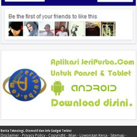
Berita Teknologi, Otomotif dan Info Gadget Terkini
Disclaimer
-
Privacy Policy
-
Copyright
-
Iklan
-
Lowongan Kerja
-
Sitemap
-