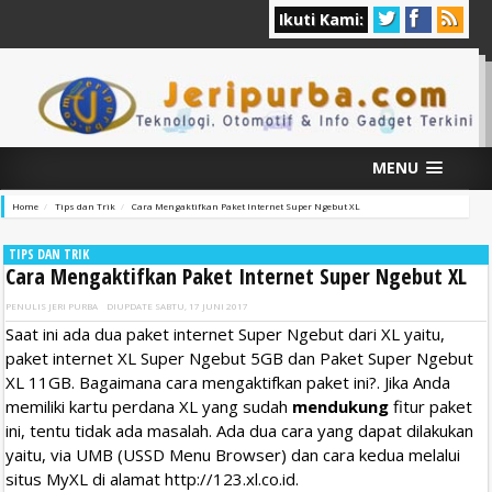
Ikuti Kami:
MENU
Home
Tips dan Trik
Cara Mengaktifkan Paket Internet Super Ngebut XL
TIPS DAN TRIK
Cara Mengaktifkan Paket Internet Super Ngebut XL
PENULIS
JERI PURBA
DIUPDATE
SABTU, 17 JUNI 2017
Saat ini ada dua paket internet Super Ngebut dari XL yaitu,
paket internet XL Super Ngebut 5GB dan Paket Super Ngebut
XL 11GB. Bagaimana cara mengaktifkan paket ini?. Jika Anda
memiliki kartu perdana XL yang sudah
mendukung
fitur paket
ini, tentu tidak ada masalah. Ada dua cara yang dapat dilakukan
yaitu, via UMB (USSD Menu Browser) dan cara kedua melalui
situs MyXL di alamat http://123.xl.co.id.