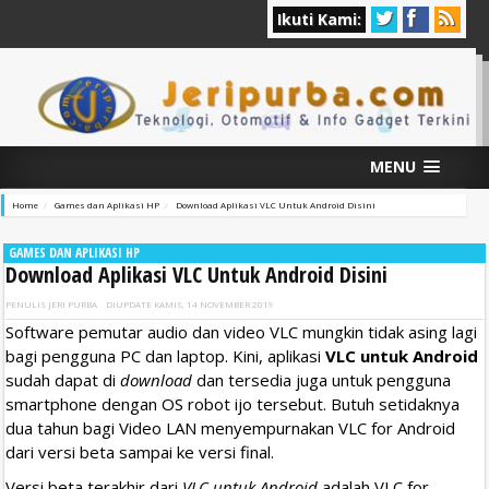
Ikuti Kami:
MENU
Home
Games dan Aplikasi HP
Download Aplikasi VLC Untuk Android Disini
GAMES DAN APLIKASI HP
Download Aplikasi VLC Untuk Android Disini
PENULIS
JERI PURBA
DIUPDATE
KAMIS, 14 NOVEMBER 2019
Software pemutar audio dan video VLC mungkin tidak asing lagi
bagi pengguna PC dan laptop. Kini, aplikasi
VLC untuk Android
sudah dapat di
download
dan tersedia juga untuk pengguna
smartphone dengan OS robot ijo tersebut. Butuh setidaknya
dua tahun bagi Video LAN menyempurnakan VLC for Android
dari versi beta sampai ke versi final.
Versi beta terakhir dari
VLC untuk Android
adalah VLC for