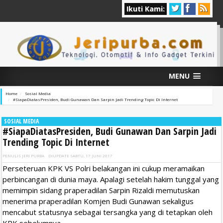
Ikuti Kami:
MENU
Home
Sosial Media
#SiapaDiatasPresiden, Budi Gunawan Dan Sarpin Jadi Trending Topic Di Internet
SOSIAL MEDIA
#SiapaDiatasPresiden, Budi Gunawan Dan Sarpin Jadi
Trending Topic Di Internet
PENULIS
JERI PURBA
DIUPDATE
SABTU, 17 JUNI 2017
Perseteruan KPK VS Polri belakangan ini cukup meramaikan
perbincangan di dunia maya. Apalagi setelah hakim tunggal yang
memimpin sidang praperadilan Sarpin Rizaldi memutuskan
menerima praperadilan Komjen Budi Gunawan sekaligus
mencabut statusnya sebagai tersangka yang di tetapkan oleh
KPK sebelumnya.