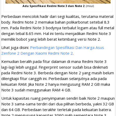
Adu Spesifikasi Redmi Note 3 dan Note 2
. (miui)
Perbedaan mencolok hadir dari segi kualitas, terutama material
body. Redmi Note 2 memakai bahan polikarbonat setebal 8.3
mm. Pada Redmi Note 3 bodynya terbalut logam atau full metal
dengan tebal 8.65 mm. Hal ini tentu menjadikan Redmi Note 3
memiliki bobot yang lebih berat ketimbang versi Note 2.
Lihat juga disini:
Perbandingan Spesifikasi Dan Harga Asus
Zenfone 2 Dengan Xiaomi Redmi Note 2
.
Kemudian beralih pada fitur dalaman di mana Redmi Note 3
lagi-lagi lebih unggul. Fingerprint sensor sudah bisa dinikmati
pada Redmi Note 3. Berbeda dengan Note 2 yang masih belum
dilengkapi fitur canggih ini. Perbedaan selanjutnya ada pada
kekuatan RAM. Jika Note 2 hanya mengusung RAM 2 GB maka
Note 3 sudah menggunakan RAM 4 GB.
Untuk kapasitas ruang penyimpanan sendiri baik Note 2 maupun
Note 3 sama-sama terdiri dari dua pilihan berbeda, yakni 32 GB
dan 64 GB. Perbedaan terakhir terletak pada kekuatan batera.
Note 2 mengusung kapasitas 3060 mAh sementara Note 3