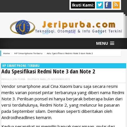
Ikuti Kami:
MENU
Home
HP Smartphone Terbaru
Adu Spesifikasi Redmi Note 3 dan Note 2
HP SMARTPHONE TERBARU
Adu Spesifikasi Redmi Note 3 dan Note 2
PENULIS
JERI PURBA
DIUPDATE
RABU, 25 NOVEMBER 2015
Vendor smartphone asal Cina Xiaomi baru saja secara resmi
merilis varian ponsel pintar terbarunya yang diberi nama Redmi
Note 3. Perilisan ponsel ini hanya berjarak beberapa bulan dari
versi terdahulunya, Redmi Note 2, yang meluncur ke pasaran
pada September silam. Demikian seperti diberitakan oleh
Androidheadlines kemarin.
Kedua perangkat ini memiliki banyak persamaan, mulai dari