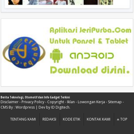
Berita Teknologi, Otomotif dan Info Gadget Terkini
Disclaimer
-
Privacy Policy
-
Copyright
-
Iklan
-
Lowongan Kerja
-
Sitemap
-
CMS By :
Wordpress
| Dev by
ID Digitech
.
TENTANG KAMI
REDAKSI
KODE ETIK
KONTAK KAMI
TOP