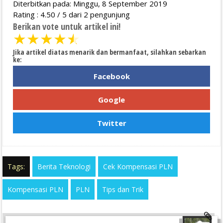
Diterbitkan pada: Minggu, 8 September 2019
Rating :
4.50
/
5
dari
2
pengunjung
Berikan vote untuk artikel ini!
★
★
★
★
★
Jika artikel diatas menarik dan bermanfaat, silahkan sebarkan
ke:
Facebook
Google
Twitter
Tags:
Berita Teknologi
Cek Kompensasi PLN
Kompensasi PLN
PLN
Tips dan Trik