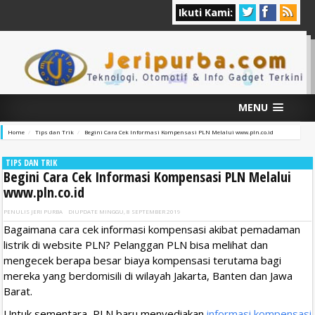
Ikuti Kami:
MENU
Home
Tips dan Trik
Begini Cara Cek Informasi Kompensasi PLN Melalui www.pln.co.id
TIPS DAN TRIK
Begini Cara Cek Informasi Kompensasi PLN Melalui
www.pln.co.id
PENULIS
JERI PURBA
DIUPDATE
MINGGU, 8 SEPTEMBER 2019
Bagaimana cara cek informasi kompensasi akibat pemadaman
listrik di website PLN? Pelanggan PLN bisa melihat dan
mengecek berapa besar biaya kompensasi terutama bagi
mereka yang berdomisili di wilayah Jakarta, Banten dan Jawa
Barat.
Untuk sementara, PLN baru menyediakan
informasi kompensasi