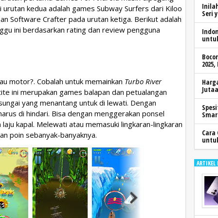
Inila
Di urutan kedua adalah games Subway Surfers dari Kiloo
Seri 
an Software Crafter pada urutan ketiga. Berikut adalah
gu ini berdasarkan rating dan review pengguna
Indo
untu
Boco
2025,
au motor?. Cobalah untuk memainkan
Turbo River
Harga
Jutaa
ite ini merupakan games balapan dan petualangan
sungai yang menantang untuk di lewati. Dengan
Spesi
 harus di hindari. Bisa dengan menggerakan ponsel
Smar
 laju kapal. Melewati atau memasuki lingkaran-lingkaran
Cara 
kan poin sebanyak-banyaknya.
untu
ARTIKEL