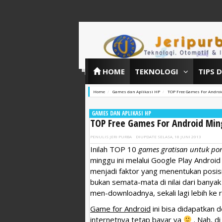
HOME
TEKNOLOGI
TIPS 
Home
Games dan Aplikasi HP
TOP Free Games For Andro
GAMES DAN APLIKASI HP
TOP Free Games For Android Min
PENULIS
JERI PURBA
DIUPDATE
SELASA, 18 JUNI 2013
Inilah TOP 10
games gratisan untuk po
minggu ini melalui Google Play Androi
menjadi faktor yang menentukan posisi
bukan semata-mata di nilai dari banya
men-downloadnya, sekali lagi lebih ke
Game for Android
ini bisa didapatkan d
internetnya tetap bayar ya
. Nah, d