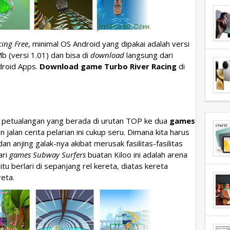
ing Free
, minimal OS Android yang dipakai adalah versi
b (versi 1.01) dan bisa di
download
langsung dari
droid Apps.
Download game Turbo River Racing
di
 petualangan yang berada di urutan TOP ke dua
games
alan cerita pelarian ini cukup seru. Dimana kita harus
dan anjing galak-nya akibat merusak fasilitas-fasilitas
ari
games Subway Surfers
buatan Kiloo ini adalah arena
u berlari di sepanjang rel kereta, diatas kereta
eta.