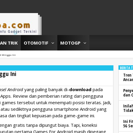
DAN TRIK
OTOMOTIF
MOTOGP
id Minggu Ini
BERITA 
ggu Ini
Tren 
Anca
nsel Android
yang paling banyak di-
download
pada
Peny
dan 
d Apps. Review dan pemberian rating dari pengguna
 games tersebut untuk menempati posisi teratas. Jadi,
Inila
k atau sedikitnya pengguna smartphone Android yang
Tidak
 rasa dan tingkat kepuasan pada game-game ini.
Ini F
engan gratis tanpa dipungut biaya. Tapi, koneksi
5G Se
i urutan pertama Games For Android masih dipegang