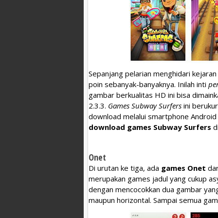
Sepanjang pelarian menghidari kejaran 
poin sebanyak-banyaknya. Inilah inti
pe
gambar berkualitas HD ini bisa dimain
2.3.3.
Games Subway Surfers
ini berukur
download melalui smartphone Android m
download games Subway Surfers
d
Onet
Di urutan ke tiga, ada
games Onet
dar
merupakan games jadul yang cukup asy
dengan mencocokkan dua gambar yang s
maupun horizontal. Sampai semua gamb