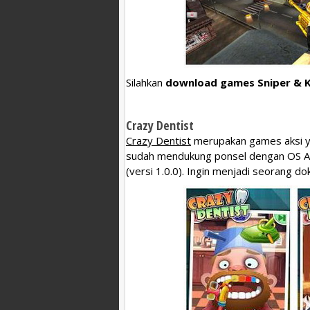
Silahkan
download games Sniper & Ki
Crazy Dentist
Crazy Dentist
merupakan games aksi ya
sudah mendukung ponsel dengan OS An
(versi 1.0.0). Ingin menjadi seorang do