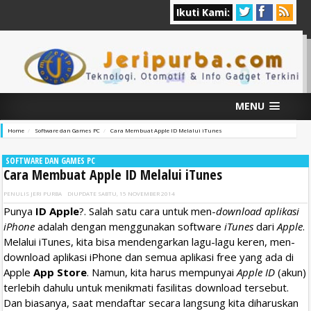
Ikuti Kami:
MENU
Home
Software dan Games PC
Cara Membuat Apple ID Melalui iTunes
SOFTWARE DAN GAMES PC
Cara Membuat Apple ID Melalui iTunes
PENULIS
JERI PURBA
DIUPDATE
SABTU, 15 NOVEMBER 2014
Punya
ID Apple
?. Salah satu cara untuk men-
download aplikasi
iPhone
adalah dengan menggunakan software
iTunes
dari
Apple
.
Melalui iTunes, kita bisa mendengarkan lagu-lagu keren, men-
download aplikasi iPhone dan semua aplikasi free yang ada di
Apple
App Store
. Namun, kita harus mempunyai
Apple ID
(akun)
terlebih dahulu untuk menikmati fasilitas download tersebut.
Dan biasanya, saat mendaftar secara langsung kita diharuskan