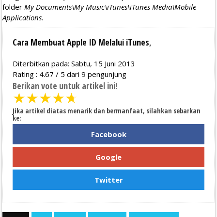
folder
My Documents\My Music\iTunes\iTunes Media\Mobile
Applications
.
Cara Membuat Apple ID Melalui iTunes
,
Diterbitkan pada: Sabtu, 15 Juni 2013
Rating :
4.67
/
5
dari
9
pengunjung
Berikan vote untuk artikel ini!
★
★
★
★
★
Jika artikel diatas menarik dan bermanfaat, silahkan sebarkan
ke:
Facebook
Google
Twitter