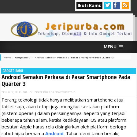
Ikuti Kami:
MENU
Home
Gadget Baru
Android Semakin Perkasa di Pasar Smartphone Pada Quarter 3
GADGET BARU
Android Semakin Perkasa di Pasar Smartphone Pada
Quarter 3
PENULIS
JERI PURBA
DIUPDATE
RABU, 13 NOVEMBER 2013
Perang teknologi tidak hanya melibatkan smartphone atau
tablet saja, akan tetapi juga mengikut sertakan platform
(sistem operasi) dalam persaingannya. Seperti yang terjadi
beberapa tahun silam, ketika kedikdayaan iOS atau platform
besutan Apple harus rela disingkirkan oleh platform berlogo
robot hijau bernama
Android
. Tahun demi tahun berlalu,