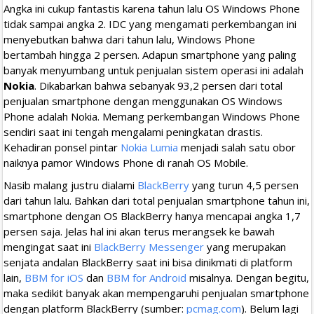
Angka ini cukup fantastis karena tahun lalu OS Windows Phone
tidak sampai angka 2. IDC yang mengamati perkembangan ini
menyebutkan bahwa dari tahun lalu, Windows Phone
bertambah hingga 2 persen. Adapun smartphone yang paling
banyak menyumbang untuk penjualan sistem operasi ini adalah
Nokia
. Dikabarkan bahwa sebanyak 93,2 persen dari total
penjualan smartphone dengan menggunakan OS Windows
Phone adalah Nokia. Memang perkembangan Windows Phone
sendiri saat ini tengah mengalami peningkatan drastis.
Kehadiran ponsel pintar
Nokia Lumia
menjadi salah satu obor
naiknya pamor Windows Phone di ranah OS Mobile.
Nasib malang justru dialami
BlackBerry
yang turun 4,5 persen
dari tahun lalu. Bahkan dari total penjualan smartphone tahun ini,
smartphone dengan OS BlackBerry hanya mencapai angka 1,7
persen saja. Jelas hal ini akan terus merangsek ke bawah
mengingat saat ini
BlackBerry Messenger
yang merupakan
senjata andalan BlackBerry saat ini bisa dinikmati di platform
lain,
BBM for iOS
dan
BBM for Android
misalnya. Dengan begitu,
maka sedikit banyak akan mempengaruhi penjualan smartphone
dengan platform BlackBerry (sumber:
pcmag.com
). Belum lagi