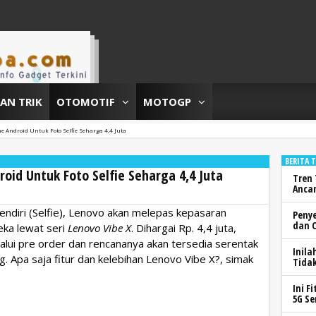
DAN TRIK
OTOMOTIF
MOTOGP
e Android Untuk Foto Selfie Seharga 4,4 Juta
BERITA 
oid Untuk Foto Selfie Seharga 4,4 Juta
Tren 
Anca
endiri (Selfie), Lenovo akan melepas kepasaran
Peny
dan 
eka lewat seri
Lenovo Vibe X
. Dihargai Rp. 4,4 juta,
elalui pre order dan rencananya akan tersedia serentak
Inila
. Apa saja fitur dan kelebihan Lenovo Vibe X?, simak
Tidak
Ini F
5G Se