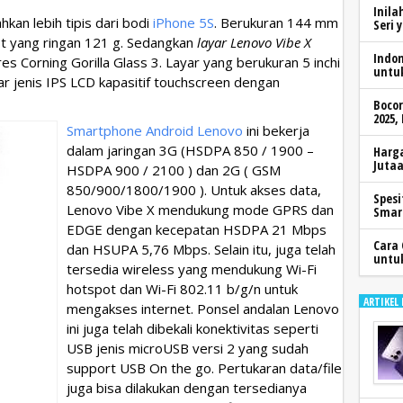
Inila
hkan lebih tipis dari bodi
iPhone 5S
. Berukuran 144 mm
Seri 
t yang ringan 121 g. Sedangkan
layar Lenovo Vibe X
Indo
res Corning Gorilla Glass 3. Layar yang berukuran 5 inchi
untu
ar jenis IPS LCD kapasitif touchscreen dengan
Boco
2025,
Smartphone Android Lenovo
ini bekerja
dalam jaringan 3G (HSDPA 850 / 1900 –
Harga
Jutaa
HSDPA 900 / 2100 ) dan 2G ( GSM
850/900/1800/1900 ). Untuk akses data,
Spesi
Lenovo Vibe X mendukung mode GPRS dan
Smar
EDGE dengan kecepatan HSDPA 21 Mbps
Cara 
dan HSUPA 5,76 Mbps. Selain itu, juga telah
untu
tersedia wireless yang mendukung Wi-Fi
hotspot dan Wi-Fi 802.11 b/g/n untuk
ARTIKEL
mengakses internet. Ponsel andalan Lenovo
ini juga telah dibekali konektivitas seperti
USB jenis microUSB versi 2 yang sudah
support USB On the go. Pertukaran data/file
juga bisa dilakukan dengan tersedianya