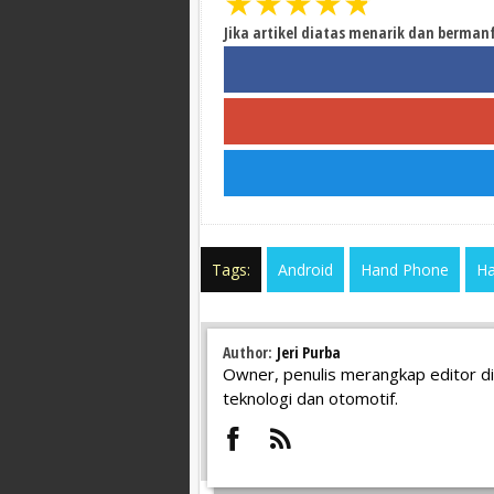
★
★
★
★
★
Jika artikel diatas menarik dan berman
Tags:
Android
Hand Phone
Ha
Author:
Jeri Purba
Owner, penulis merangkap editor di
teknologi dan otomotif.