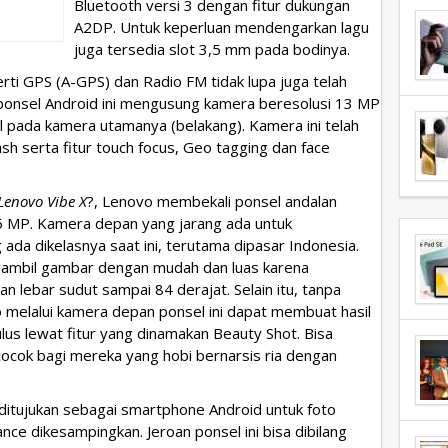
Bluetooth versi 3 dengan fitur dukungan
A2DP. Untuk keperluan mendengarkan lagu
juga tersedia slot 3,5 mm pada bodinya.
rti GPS (A-GPS) dan Radio FM tidak lupa juga telah
ponsel Android ini mengusung kamera beresolusi 13 MP
 pada kamera utamanya (belakang). Kamera ini telah
ash serta fitur touch focus, Geo tagging dan face
enovo Vibe X
?, Lenovo membekali ponsel andalan
5 MP. Kamera depan yang jarang ada untuk
a dikelasnya saat ini, terutama dipasar Indonesia.
ambil gambar dengan mudah dan luas karena
lebar sudut sampai 84 derajat. Selain itu, tanpa
oto melalui kamera depan ponsel ini dapat membuat hasil
mulus lewat fitur yang dinamakan Beauty Shot. Bisa
ocok bagi mereka yang hobi bernarsis ria dengan
ditujukan sebagai smartphone Android untuk foto
ance dikesampingkan. Jeroan ponsel ini bisa dibilang