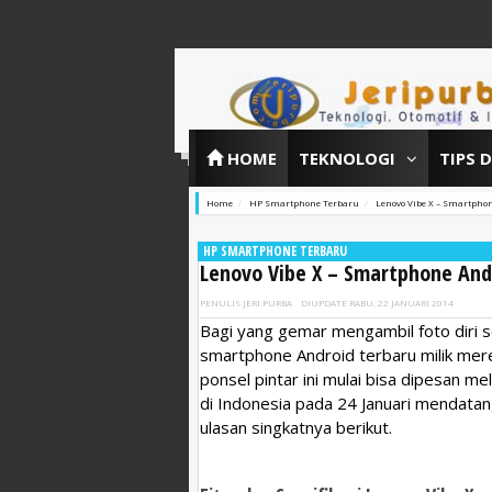
HOME
TEKNOLOGI
TIPS 
Home
HP Smartphone Terbaru
Lenovo Vibe X – Smartphon
HP SMARTPHONE TERBARU
Lenovo Vibe X – Smartphone Andr
PENULIS
JERI PURBA
DIUPDATE
RABU, 22 JANUARI 2014
Bagi yang gemar mengambil foto diri s
smartphone Android terbaru milik mer
ponsel pintar ini mulai bisa dipesan m
di Indonesia pada 24 Januari mendatang
ulasan singkatnya berikut.