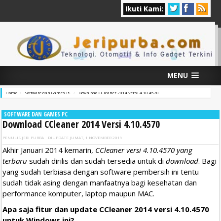
Ikuti Kami:
MENU
Home
Software dan Games PC
Download CCleaner 2014 Versi 4.10.4570
SOFTWARE DAN GAMES PC
Download CCleaner 2014 Versi 4.10.4570
PENULIS
JERI PURBA
DIUPDATE
JUMAT, 1 NOVEMBER 2019
Akhir Januari 2014 kemarin,
CCleaner versi 4.10.4570 yang
terbaru
sudah dirilis dan sudah tersedia untuk di
download
. Bagi
yang sudah terbiasa dengan software pembersih ini tentu
sudah tidak asing dengan manfaatnya bagi kesehatan dan
performance komputer, laptop maupun MAC.
Apa saja fitur dan update CCleaner 2014 versi 4.10.4570
untuk Windows ini?.