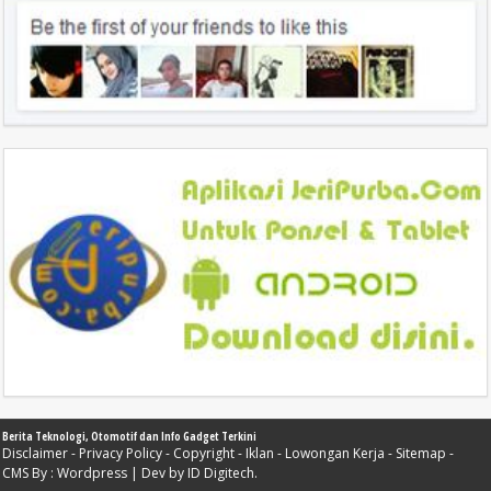
Berita Teknologi, Otomotif dan Info Gadget Terkini
Disclaimer
-
Privacy Policy
-
Copyright
-
Iklan
-
Lowongan Kerja
-
Sitemap
-
CMS By :
Wordpress
| Dev by
ID Digitech
.